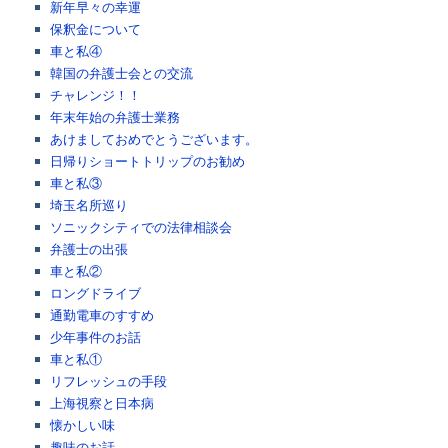
新年早々の幸運
保釈金について
車と私④
韓国の弁護士会との交流
チャレンジ！！
年末年始の弁護士業務
あけましておめでとうございます。
日帰りショートトリップのお勧め
車と私③
埼玉名所巡り
ソニックシティでの法律相談会
弁護士の出張
車と私②
ロングドライブ
通勤電車のすすめ
少年事件のお話
車と私①
リフレッシュの手段
上海視察と日本病
懐かしい味
趣味のお話