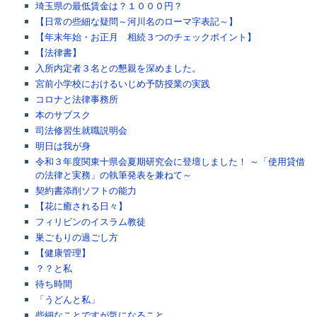
埼玉県の最低賃金は？１０００円？
【日常の些細な疑問～河川名のローマ字表記～】
【年末年始・お正月 相続３つのチェックポイント】
【法律書】
入所内定者３名との懇親を深めました。
宮前小学校におけるいじめ予防授業の実践
コロナと法律事務所
本のサブスク
司法修習生就職説明会
明日は我が身
令和３年度関東十県会夏期研究会に登壇しました！ ～「使用貸借
の法律と実務」の執筆発表を兼ねて～
契約書添削ソフトの能力
【花に癒される日々】
フィリピンのイスラム教徒
巣ごもりの過ごし方
【健康管理】
？？と私
待ち時間
「うどんと私」
些細なことですが気になること