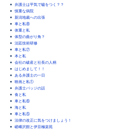
弁護士は平気で嘘をつく？？
慎重な病院
新潟地裁への出張
車と私⑧
体重と私
体型の曲がり角？
法廷技術研修
車と私⑦
本と私
会社の破産と社長の人柄
はじめまして！！
ある弁護士の一日
映画と私①
弁護士バッジの話
食と私
車と私⑥
海と私
車と私⑤
法律の改正に気をつけましょう！
嵯峨沢館と伊豆極楽苑