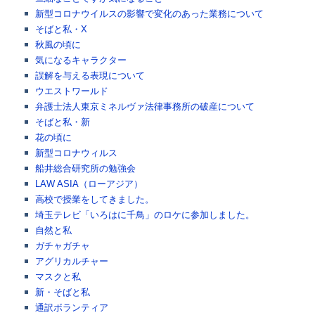
新型コロナウイルスの影響で変化のあった業務について
そばと私・X
秋風の頃に
気になるキャラクター
誤解を与える表現について
ウエストワールド
弁護士法人東京ミネルヴァ法律事務所の破産について
そばと私・新
花の頃に
新型コロナウィルス
船井総合研究所の勉強会
LAW ASIA（ローアジア）
高校で授業をしてきました。
埼玉テレビ「いろはに千鳥」のロケに参加しました。
自然と私
ガチャガチャ
アグリカルチャー
マスクと私
新・そばと私
通訳ボランティア