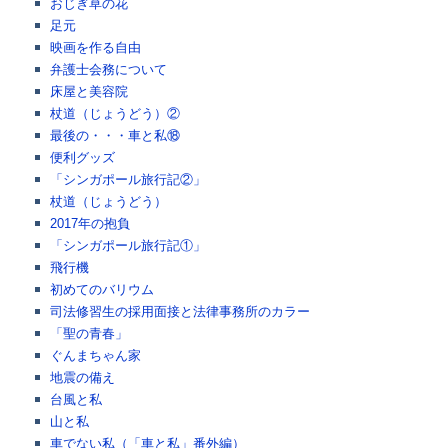
おじぎ草の花
足元
映画を作る自由
弁護士会務について
床屋と美容院
杖道（じょうどう）②
最後の・・・車と私⑱
便利グッズ
「シンガポール旅行記②」
杖道（じょうどう）
2017年の抱負
「シンガポール旅行記①」
飛行機
初めてのバリウム
司法修習生の採用面接と法律事務所のカラー
「聖の青春」
ぐんまちゃん家
地震の備え
台風と私
山と私
車でない私（「車と私」番外編）