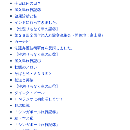
今日は何の日？
屋久島旅行記②
健康診断と私
インドに行ってきました。
【性懲りもなく車の話③】
第２８回全国付添人経験交流集会（開催地：富山県）
カーナビ
法廷弁護技術研修を受講しました。
【性懲りもなく車の話②】
屋久島旅行記①
牡蠣のノロい
そばと私・ＡＮＮＥＸ
杖道と英検
【性懲りもなく車の話①】
ダイレクトメール
ＦＭラジオに初出演します！
野球観戦
「シンガポール旅行記④」
続・本と私
「シンガポール旅行記③」