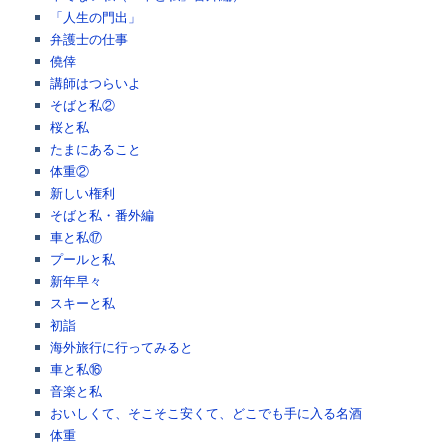
「人生の門出」
弁護士の仕事
僥倖
講師はつらいよ
そばと私②
桜と私
たまにあること
体重②
新しい権利
そばと私・番外編
車と私⑰
プールと私
新年早々
スキーと私
初詣
海外旅行に行ってみると
車と私⑯
音楽と私
おいしくて、そこそこ安くて、どこでも手に入る名酒
体重