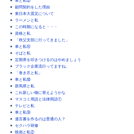
車と私⑫
顧問契約をした理由
東日本大震災について
ラーメンと私
この時期になると・・・
資格と私
「秩父支部に行ってきました」
車と私⑪
そばと私
定期券を叩きつけるのはやめましょう
ブラック企業流行ってますね。
「巻き爪と私」
車と私⑩
群馬県と私
これ新しい物に替えようかな
マスコミ用語と法律用語①
テレビと私
車と私⑨
遺言書を作るのは普通の人？
セクハラ研修
映画と私②