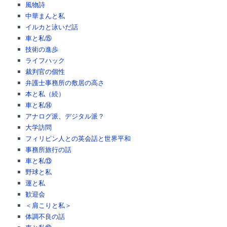
風物詩
中華まんと私
イルカと泳いだ話
車と私⑮
技術の進歩
ライフハック
裁判官の個性
弁護士事務所の敷居の高さ
本と私（続）
車と私⑭
アナログ派、デジタル派？
大学訪問
フィリピン人との英会話と世界平和
事務所旅行の話
車と私⑬
野球と私
運と私
歓迎会
＜肩こりと私＞
体調不良の話