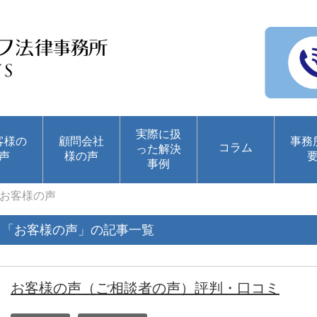
実際に扱
客様の
顧問会社
事務
コラム
った解決
声
様の声
事例
お客様の声
「お客様の声」の記事一覧
お客様の声（ご相談者の声）評判・口コミ