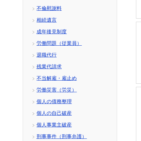
不倫慰謝料
相続遺言
成年後見制度
労働問題（従業員）
退職代行
残業代請求
不当解雇・雇止め
労働災害（労災）
個人の債務整理
個人の自己破産
個人事業主破産
刑事事件（刑事弁護）