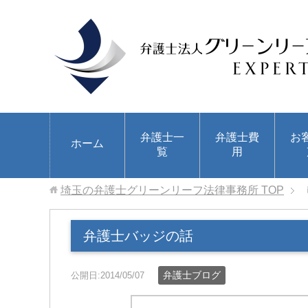
弁護士一
弁護士費
お
ホーム
覧
用
埼玉の弁護士グリーンリーフ法律事務所
TOP
弁護士バッジの話
弁護士ブログ
公開日:2014/05/07