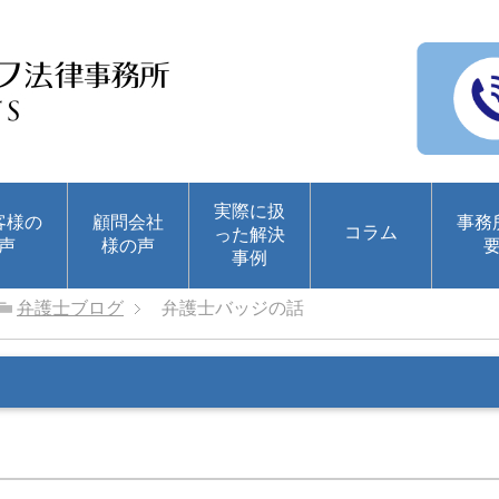
実際に扱
客様の
顧問会社
事務
コラム
った解決
声
様の声
事例
弁護士ブログ
弁護士バッジの話