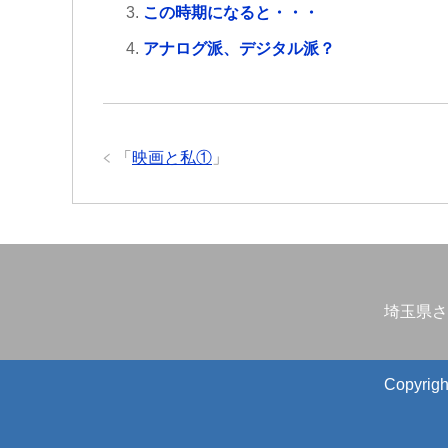
この時期になると・・・
アナログ派、デジタル派？
「
映画と私①
」
埼玉県さ
Copyr