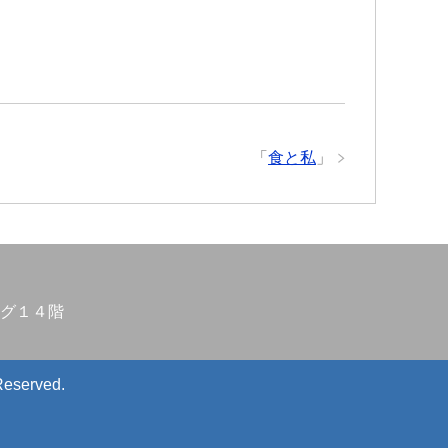
「
食と私
」
グ１４階
Reserved.