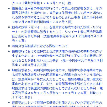
月３０日裁判所時報１７４５号１２頁 他
被用者が使用者の事業の執行について第三者に損害を加え，その
損害を賠償した場合には，被用者は使用者に対して相当と認めら
れる額を求償することができるものとされた事例（最二小判令和
２年２月２８日裁判所時報１７４２号７頁）
他者の投稿（元ツイート）を引用する形式でされた投稿（リツイ
ート）が名誉棄損に該当するとして、リツイート者に不法行為責
任が認められた事例 （大阪地判令和元年９月１２日判時２４３４
号４１頁）
遺留分侵害額請求にかかる課税について
債権執行における差押による請求債権の消滅時効の中断の効力が
生ずるためには、その債務者が当該差押えを了知し得る状態に置
かれることを要しないとした事例 （最一小判令和元年９月１９日
民集７３巻４号４３８頁）
離婚請求者が、婚姻関係維持の努力や、別居中で家事専業者であ
る相手方配偶者及びその同居家族への配慮を怠ったという場合に
は、別居期間が７年に及んだとしても、婚姻を継続し難い重大な
事由があるとは言えず、また、有責配偶者の主張がなくとも本件
離婚請求は信義誠実の原則に照らして許されないとした事例 （東
京高判平成３０年１２月５日判タ１４６１号１２６頁、判時２４
２７号１６頁）
雇用契約において時間外労働等の対価とされていた定額の手当の