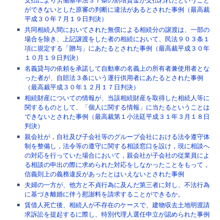
支払により労働基準法３７条の割増賃金が支払われたということ
ができないとした原審の判断に違法があるとされた事例（最高裁
平成３０年７月１９日判決）
共同相続人間においてされた無償による相続分の譲渡は、一部の
場合を除き、上記譲渡をした者の相続において、民法９０３条１
項に規定する「贈与」にあたるとされた事例（最高裁平成３０年
１０月１９日判決）
名義貸与の依頼を承諾して自動車の名義上の所有者兼使用者とな
った者が、自賠法３条にいう運行供用者にあたるとされた事例
（最高裁平成３０年１２月１７日判決）
相続財産についての情報が、当該相続財産を取得した相続人等に
関するものとして、「個人に関する情報」に当たるということは
できないとされた事例（最高裁第１小法廷平成３１年３月１８日
判決）
親会社が，自社及び子会社等のグループ会社における法令遵守体
制を整備し，法令等の遵守に関する相談窓口を設け，現に相談へ
の対応を行っていた場合において，親会社が子会社の従業員によ
る相談の申出の際に求められた対応をしなかったことをもって，
信義則上の義務違反があったとはいえないとされた事例
夫婦の一方が、他方と不貞行為に及んだ第三者に対し、不法行為
に基づき離婚に伴う慰謝料を請求することができるか。
賃借人死亡後、相続人が不存在のケースで、建物収去土地明渡請
求訴訟を提起するに際し、特別代理人選任申立が認められた事例