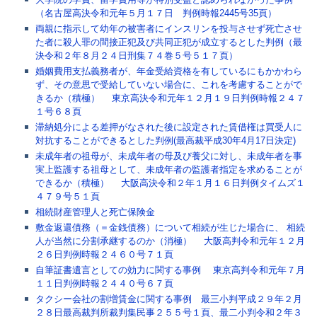
（名古屋高決令和元年５月１７日 判例時報2445号35頁）
両親に指示して幼年の被害者にインスリンを投与させず死亡させ
た者に殺人罪の間接正犯及び共同正犯が成立するとした判例（最
決令和２年８月２４日刑集７４巻５号５１７頁）
婚姻費用支払義務者が、年金受給資格を有しているにもかかわら
ず、その意思で受給していない場合に、これを考慮することがで
きるか（積極） 東京高決令和元年１２月１９日判例時報２４７
１号６８頁
滞納処分による差押がなされた後に設定された賃借権は買受人に
対抗することができるとした判例(最高裁平成30年4月17日決定)
未成年者の祖母が、未成年者の母及び養父に対し、未成年者を事
実上監護する祖母として、未成年者の監護者指定を求めることが
できるか（積極） 大阪高決令和２年１月１６日判例タイムズ１
４７９号５１頁
相続財産管理人と死亡保険金
敷金返還債務（＝金銭債務）について相続が生じた場合に、 相続
人が当然に分割承継するのか（消極） 大阪高判令和元年１２月
２６日判例時報２４６０号７１頁
自筆証書遺言としての効力に関する事例 東京高判令和元年７月
１１日判例時報２４４０号６７頁
タクシー会社の割増賃金に関する事例 最三小判平成２９年２月
２８日最高裁判所裁判集民事２５５号１頁、最二小判令和２年３