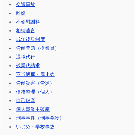
交通事故
離婚
不倫慰謝料
相続遺言
成年後見制度
労働問題（従業員）
退職代行
残業代請求
不当解雇・雇止め
労働災害（労災）
債務整理（個人）
自己破産
個人事業主破産
刑事事件（刑事弁護）
いじめ・学校事故