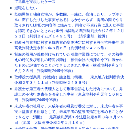
て退職を実現したケース
退職をしたい
既婚男性と独身女性が、多数回、一緒に、宿泊したり、ラブホテ
ルに滞在したりした事実があるにもかかわらず、両者の間でやり
取りされたLINEの内容等に鑑みて、両者が不貞行為に及んだ事実
は認定できないとされた事例 福岡地方裁判所判決令和２年１２月
２３日（判例タイムズ１４９１号） （請求棄却、控訴）
財産分与審判に対する抗告審の変更決定に対する許可抗告事件 最
高裁判所決定令和２年８月６日（判例時報２４７６号）
制服の着用が義務付けられていた引越作業員について、その着替
えの時間及び朝礼の時間以降は、被告会社の指揮命令下に置かれ
たものと評価することができるとされた事例（横浜地判令和２年
６月２５日 判例時報2448号93頁）
取締役の従業員（労働者）該当性（積極） 東京地方裁判所判決
令和２年３月１１日（判例時報２４８６号）
弁護士が第三者の代理人として刑事告訴をした行為について、弁
護士の不法行為責任を否定した事例（東京地判令和元年１０月１
日 判例時報2448号93頁）
未成年者の祖母が、未成年者の母及び養父に対し、未成年者を事
実上監護する祖母として、未成年者の監護者指定を求めることが
できるか（消極） 最高裁判所第１小法廷決定令和３年３月２９
日 （原審 大阪高決令和２年１月１６日）
大学院の学費、留学費用等が特別受益と認められなかった事例