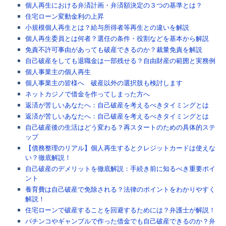
個人再生における弁済計画・弁済額決定の３つの基準とは？
住宅ローン変動金利の上昇
小規模個人再生とは？給与所得者等再生との違いを解説
個人再生委員とは何者？選任の条件・役割などを基本から解説
免責不許可事由があっても破産できるのか？裁量免責を解説
自己破産をしても退職金は一部残せる？自由財産の範囲と実務例
個人事業主の個人再生
個人事業主の皆様へ 破産以外の選択肢も検討します
ネットカジノで借金を作ってしまった方へ
返済が苦しいあなたへ：自己破産を考えるべきタイミングとは
返済が苦しいあなたへ：自己破産を考えるべきタイミングとは
自己破産後の生活はどう変わる？再スタートのための具体的ステ
ップ
【債務整理のリアル】個人再生するとクレジットカードは使えな
い？徹底解説！
自己破産のデメリットを徹底解説：手続き前に知るべき重要ポイ
ント
養育費は自己破産で免除される？法律のポイントをわかりやすく
解説！
住宅ローンで破産することを回避するためには？弁護士が解説！
パチンコやギャンブルで作った借金でも自己破産できるのか？弁