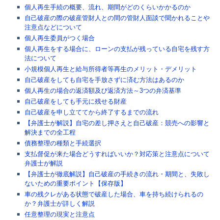
個人再生手続の概要、流れ、期間がどのくらいかかるのか
自己破産の際の破産管財人との間の管財人面談で聞かれることや
注意点などについて
個人再生委員がつく場合
個人再生をする場合に、ローンの支払が残っている自宅を残す方
法について
小規模個人再生と給与所得者等再生のメリット・デメリット
自己破産をしても自宅を手放さずに済む方法はあるのか
個人再生の場合の返済額及び返済方法～3つの弁済基準
自己破産をしても手元に残せる財産
自己破産を申し立ててから終了するまでの流れ
【弁護士が解説】自宅の差し押さえと自己破産：競売への影響と
解決までの全工程
債務整理の種類と手続選択
支払督促が来た場合どうすればいいか？対応策と注意点について
弁護士が解説
【弁護士が徹底解説】自己破産の手続きの流れ・期間と、失敗し
ないための重要ポイント【保存版】
車の残クレがある状態で破産した場合、車を持ち続けられるの
か？弁護士が詳しく解説
任意整理の現実と注意点