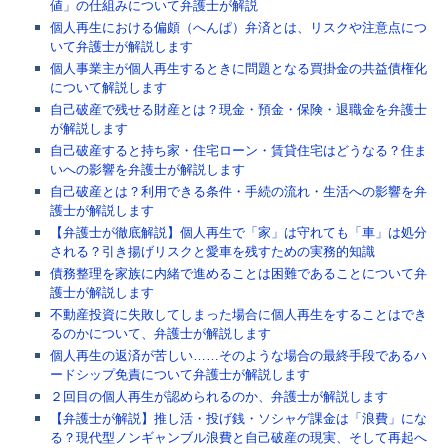
値」の仕組みについて弁護士が解説
個人再生における偏頗（へんぱ）弁済とは、リスクや注意点につ
いて弁護士が解説します
個人事業主が個人再生するときに問題となる買掛金の共益債権化
について解説します
自己破産で残せる財産とは？現金・預金・保険・退職金を弁護士
が解説します
自己破産すると持ち家・住宅ローン・賃貸住宅はどうなる？住ま
いへの影響を弁護士が解説します
自己破産とは？利用できる条件・手続の流れ・生活への影響を弁
護士が解説します
【弁護士が徹底解説】個人再生で「家」は守れても「車」は処分
される？引き揚げリスクと愛車を残すための実務的知識
債務整理を家族に内緒で進めることは困難であることについて弁
護士が解説します
不動産投資に失敗してしまった場合に個人再生をすることはでき
るのかについて、弁護士が解説します
個人再生の返済が苦しい……そのような場合の最終手段であるハ
ードシップ免責について弁護士が解説します
２回目の個人再生が認められるのか、弁護士が解説します
【弁護士が解説】推し活・投げ銭・ソシャゲ課金は「浪費」にな
る？現代型ノンギャンブル浪費と自己破産の現実、そして再起へ