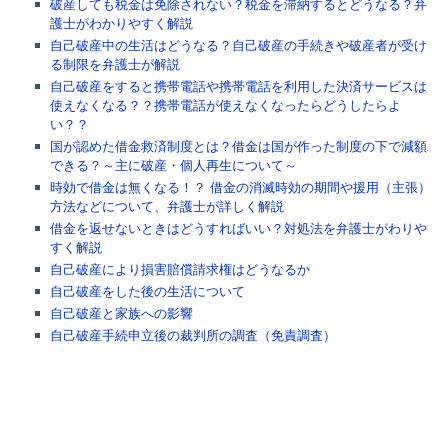
破産しても税金は免除されない？税金を滞納するとどうなる？弁
護士がわかりやすく解説
自己破産中の生活はどうなる？自己破産の手続きや破産者が受け
る制限を弁護士が解説
自己破産をすると携帯電話や携帯電話を利用した決済サービスは
使えなくなる？？携帯電話が使えなくなったらどうしたらよ
い？？
国が認めた借金救済制度とは？借金は国が作った制度の下で減額
できる？～主に破産・個人再生について～
時効で借金は無くなる！？ 借金の消滅時効の期間や援用（主張）
方法などについて、弁護士が詳しく解説
借金を返せないときはどうすればいい？対処法を弁護士がわりや
すく解説
自己破産により損害賠償請求権はどうなるか
自己破産をした後の生活について
自己破産と家族への影響
自己破産手続申立後の裁判所の調査（免責調査）