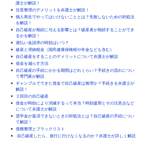
護士が解説！
任意整理のデメリットを弁護士が解説！
個人再生でやってはいけないこととは？失敗しないための対処法
を解説！
自己破産が相続に与える影響とは？破産者が相続することができ
るかを解説！
過払い金請求の時効はいつ？
破産と滞納税金（国民健康保険税や年金なども含む）
自己破産をすることのデメリットについて弁護士が解説
借金を減らす方法
自己破産の手続にかかる期間はどれくらい？手続きの流れについ
て専門家が解説
ギャンブルでできた借金で自己破産は無理か？手続きを弁護士が
解説！
２回目の自己破産
借金が時効により消滅するって本当？時効援用とその注意点など
について弁護士が解説
奨学金が返済できないときの対処法とは？自己破産の手続につい
て解説！
債務整理とブラックリスト
自己破産したら、旅行に行けなくなるのか？弁護士が詳しく解説