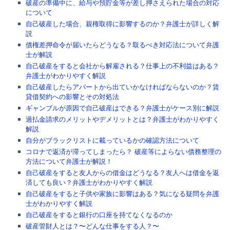
破産の準備中に、給与や預貯金等が差し押さえられた場合の対応
について
自己破産した場合、親権取得に影響するのか？弁護士が詳しく解
説
債権差押命令が届いたらどうなる？取るべき対応法について弁護
士が解説
自己破産をすると会社から解雇される？仕事上の不利益はある？
弁護士がわかりやすく解説
自己破産したらアパートから出ていかなければならないのか？賃
貸借契約への影響とその対処法
ギャンブルが原因で自己破産はできる？弁護士がケース別に解説
過払金請求のメリットやデメリットとは？弁護士がわかりやすく
解説
自分がブラックリストに載っているかの確認方法について
コロナで返済が滞ってしまったら？ 破産等によらない債務整理の
方法について弁護士が解説！
自己破産をすると友人からの借金はどうなる？友人へは借金を返
済しても良い？弁護士がわかりやすく解説
自己破産をすると子供や家族に影響はある？気になる疑問を弁護
士がわかりやすく解説
自己破産をすると銀行の口座を持てなくなるのか
破産管財人とは？〜どんな仕事をする人？〜