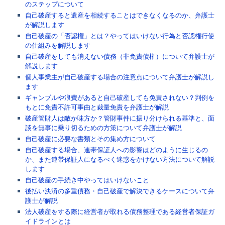
のステップについて
自己破産すると遺産を相続することはできなくなるのか、弁護士
が解説します
自己破産の「否認権」とは？やってはいけない行為と否認権行使
の仕組みを解説します
自己破産をしても消えない債務（非免責債権）について弁護士が
解説します
個人事業主が自己破産する場合の注意点について弁護士が解説し
ます
ギャンブルや浪費があると自己破産しても免責されない？判例を
もとに免責不許可事由と裁量免責を弁護士が解説
破産管財人は敵か味方か？管財事件に振り分けられる基準と、面
談を無事に乗り切るための方策について弁護士が解説
自己破産に必要な書類とその集め方について
自己破産する場合、連帯保証人への影響はどのように生じるの
か、また連帯保証人になるべく迷惑をかけない方法について解説
します
自己破産の手続き中やってはいけないこと
後払い決済の多重債務・自己破産で解決できるケースについて弁
護士が解説
法人破産をする際に経営者が取れる債務整理である経営者保証ガ
イドラインとは