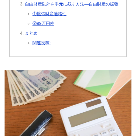
自由財産以外を手元に残す方法―自由財産の拡張
①拡張財産適格性
②99万円枠
まとめ
関連投稿: