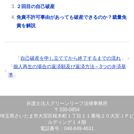
２回目の自己破産
免責不許可事由があっても破産できるのか？裁量免
責を解説
「
自己破産を申し立ててから終了するまでの流れ
」
「
個人再生の場合の返済額及び返済方法～3つの弁済基
準
」
弁護士法人グリーンリーフ法律事務所
〒330-0854
埼玉県さいたま市大宮区桜木町１丁目１１番地２０大宮ＪＰビ
ルディング１４階
電話番号：048-649-4631