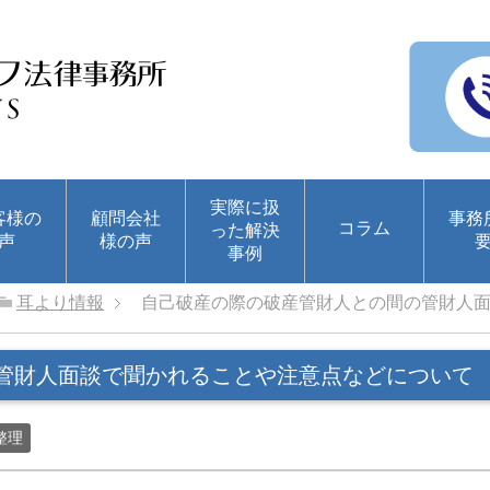
実際に扱
客様の
顧問会社
事務
コラム
った解決
声
様の声
事例
耳より情報
自己破産の際の破産管財人との間の管財人
管財人面談で聞かれることや注意点などについて
整理