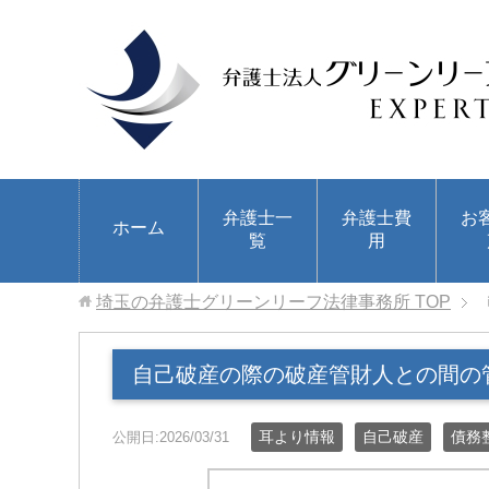
弁護士一
弁護士費
お
ホーム
覧
用
埼玉の弁護士グリーンリーフ法律事務所
TOP
自己破産の際の破産管財人との間の
耳より情報
自己破産
債務
公開日:2026/03/31