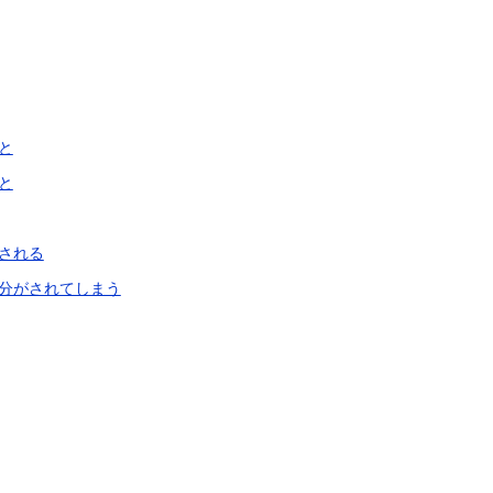
と
と
される
分がされてしまう