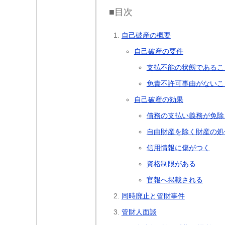
■目次
自己破産の概要
自己破産の要件
支払不能の状態であるこ
免責不許可事由がないこ
自己破産の効果
債務の支払い義務が免除
自由財産を除く財産の処
信用情報に傷がつく
資格制限がある
官報へ掲載される
同時廃止と管財事件
管財人面談