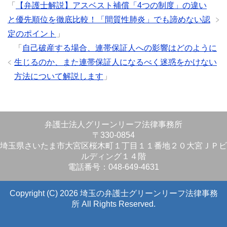
「
【弁護士解説】アスベスト補償「4つの制度」の違い
と優先順位を徹底比較！「間質性肺炎」でも諦めない認
定のポイント
」
「
自己破産する場合、連帯保証人への影響はどのように
生じるのか、また連帯保証人になるべく迷惑をかけない
方法について解説します
」
弁護士法人グリーンリーフ法律事務所
〒330-0854
埼玉県さいたま市大宮区桜木町１丁目１１番地２０大宮ＪＰビ
ルディング１４階
電話番号：048-649-4631
Copyright (C) 2026 埼玉の弁護士グリーンリーフ法律事務
所
All Rights Reserved.