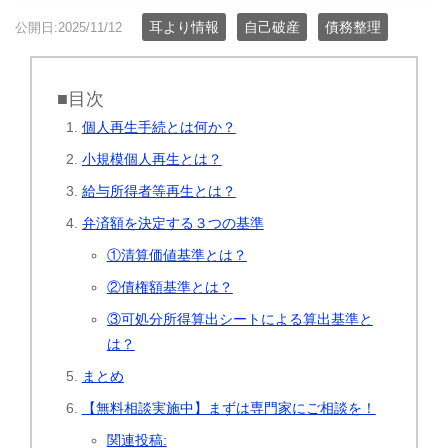
耳より情報
自己破産
債務整理
公開日:2025/11/12
■目次
個人再生手続とは何か？
小規模個人再生とは？
給与所得者等再生とは？
弁済額を決定する３つの基準
①清算価値基準とは？
②債権額基準とは？
③可処分所得算出シートによる算出基準と
は？
まとめ
【無料相談実施中】まずは専門家にご相談を！
関連投稿: