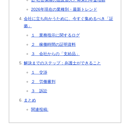
② 社会保険の遡及加入と将来の年金増額
2026年現在の業種別・最新トレンド
会社に立ち向かうために、今すぐ集めるべき「証
拠」
１ 業務指示に関するログ
２ 稼働時間の証明資料
３ 会社からの「支給品」
解決までのステップ：弁護士ができること
１ 交渉
２ 労働審判
３ 訴訟
まとめ
関連投稿: