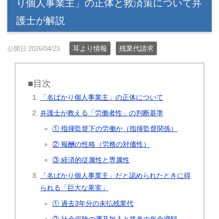
り個人事業主」の正体と救済策について弁
護士が解説
耳より情報
残業代請求
公開日:2026/04/23
■目次
「名ばかり個人事業主」の正体について
弁護士が教える「労働者性」の判断基準
① 指揮監督下の労働か（指揮監督関係）
② 報酬の性格（労務の対価性）
③ 経済的従属性と専属性
「名ばかり個人事業主」だと認められたときに得
られる「巨大な果実」
① 過去3年分の未払残業代