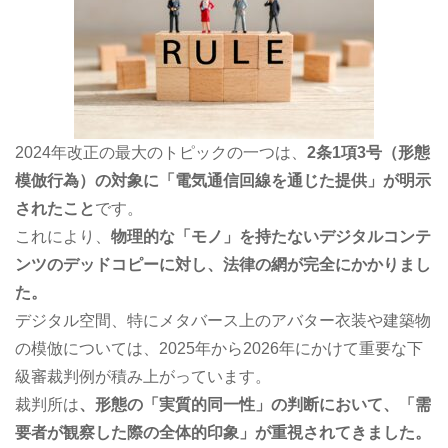
2024年改正の最大のトピックの一つは、
2条1項3号（形態
模倣行為）の対象に「電気通信回線を通じた提供」が明示
されたこと
です。
これにより、
物理的な「モノ」を持たないデジタルコンテ
ンツのデッドコピーに対し、法律の網が完全にかかりまし
た。
デジタル空間、特にメタバース上のアバター衣装や建築物
の模倣については、2025年から2026年にかけて重要な下
級審裁判例が積み上がっています。
裁判所は
、形態の「実質的同一性」の判断において、「需
要者が観察した際の全体的印象」が重視されてきました。