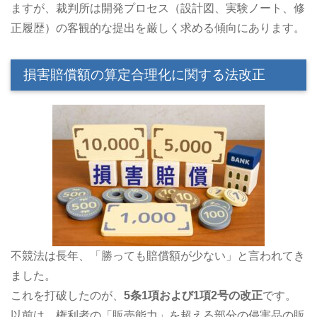
ますが、裁判所は開発プロセス（設計図、実験ノート、修
正履歴）の客観的な提出を厳しく求める傾向にあります。
損害賠償額の算定合理化に関する法改正
不競法は長年、「勝っても賠償額が少ない」と言われてき
ました。
これを打破したのが、
5条1項および1項2号の改正
です。
以前は、権利者の「販売能力」を超える部分の侵害品の販