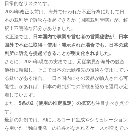
日常的なリスクです。
2024年改正以前は、海外で行われた不正行為に対して日
本の裁判所で訴訟を提起できるか（国際裁判管轄）が、解
釈上不明確な部分がありました。
改正法では、
日本国内で事業を営む者の営業秘密が、日本
国外で不正に取得・使用・開示された場合でも、日本の裁
判所に訴えを提起できることが明文化されました。
さらに、2026年現在の実務では、元従業員が海外の競合
他社に転職し、そこで日本の元勤務先の技術を使用してい
る疑いがある場合、「日本国内にその製品が輸入される可
能性」があれば、日本の裁判所での管轄を認める運用が定
着しています。
また、
5条の2（使用の推定規定）の拡充
も注目すべき点で
す。
最新の判例では、AIによるコード生成やシミュレーション
を用いた「独自開発」の抗弁がなされるケースが増えてい