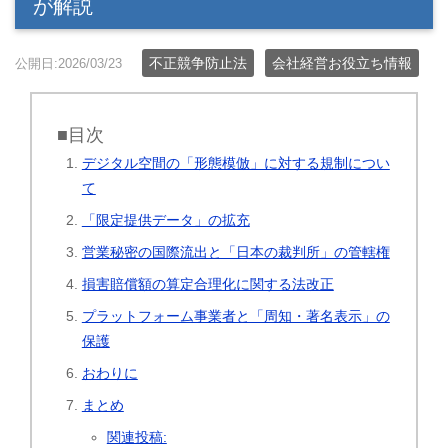
が解説
不正競争防止法
会社経営お役立ち情報
公開日:2026/03/23
■目次
デジタル空間の「形態模倣」に対する規制につい
て
「限定提供データ」の拡充
営業秘密の国際流出と「日本の裁判所」の管轄権
損害賠償額の算定合理化に関する法改正
プラットフォーム事業者と「周知・著名表示」の
保護
おわりに
まとめ
関連投稿: