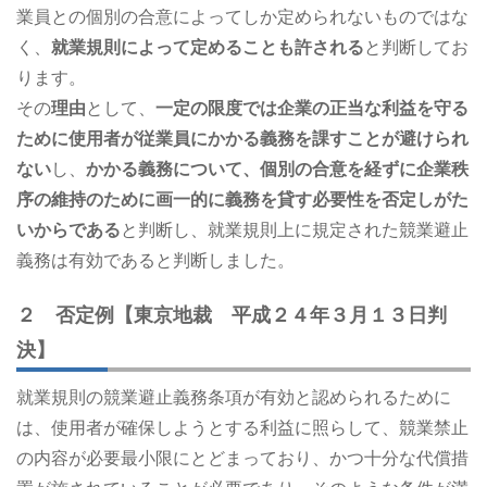
業員との個別の合意によってしか定められないものではな
く、
就業規則によって定めることも許される
と判断してお
ります。
その
理由
として、
一定の限度では企業の正当な利益を守る
ために使用者が従業員にかかる義務を課すことが避けられ
ない
し、
かかる義務について、個別の合意を経ずに企業秩
序の維持のために画一的に義務を貸す必要性を否定しがた
いからである
と判断し、就業規則上に規定された競業避止
義務は有効であると判断しました。
２ 否定例【東京地裁 平成２４年３月１３日判
決】
就業規則の競業避止義務条項が有効と認められるために
は、使用者が確保しようとする利益に照らして、競業禁止
の内容が必要最小限にとどまっており、かつ十分な代償措