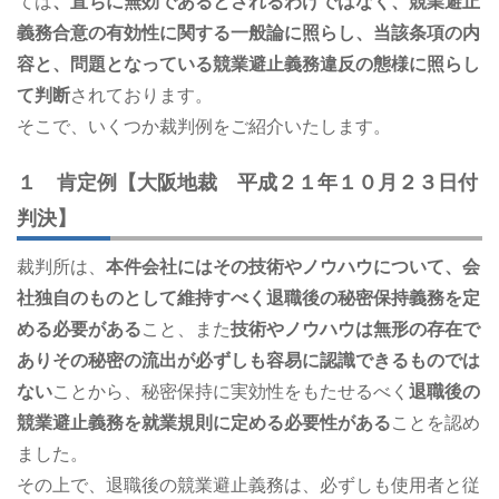
ては
、直ちに無効であるとされるわけではなく、競業避止
義務合意の有効性に関する一般論に照らし、当該条項の内
容と、問題となっている競業避止義務違反の態様に照らし
て判断
されております。
そこで、いくつか裁判例をご紹介いたします。
１ 肯定例【大阪地裁 平成２１年１０月２３日付
判決】
裁判所は、
本件会社にはその技術やノウハウについて、会
社独自のものとして維持すべく退職後の秘密保持義務を定
める必要がある
こと、また
技術やノウハウは無形の存在で
ありその秘密の流出が必ずしも容易に認識できるものでは
ない
ことから、秘密保持に実効性をもたせるべく
退職後の
競業避止義務を就業規則に定める必要性がある
ことを認め
ました。
その上で、退職後の競業避止義務は、必ずしも使用者と従