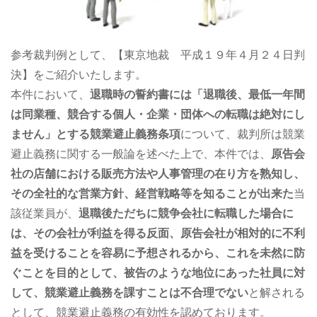
参考裁判例として、【東京地裁 平成１９年４月２４日判
決】をご紹介いたします。
本件において、
退職時の誓約書には「退職後、最低一年間
は同業種、競合する個人・企業・団体への転職は絶対にし
ません」とする競業避止義務条項
について、裁判所は競業
避止義務に関する一般論を述べた上で、本件では、
原告会
社の店舗における販売方法や人事管理の在り方を熟知し、
その全社的な営業方針、経営戦略等を知ることが出来た
当
該従業員が、
退職後ただちに競争会社に転職した場合に
は、その会社が利益を得る反面、原告会社が相対的に不利
益を受けることを容易に予想されるから、これを未然に防
ぐことを目的として、被告のような地位にあった社員に対
して、競業避止義務を課すことは不合理でない
と解される
として、競業避止義務の有効性を認めております。