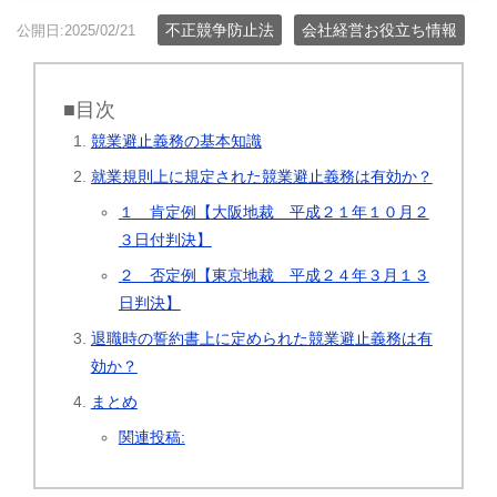
不正競争防止法
会社経営お役立ち情報
公開日:2025/02/21
■目次
競業避止義務の基本知識
就業規則上に規定された競業避止義務は有効か？
１ 肯定例【大阪地裁 平成２１年１０月２
３日付判決】
２ 否定例【東京地裁 平成２４年３月１３
日判決】
退職時の誓約書上に定められた競業避止義務は有
効か？
まとめ
関連投稿: