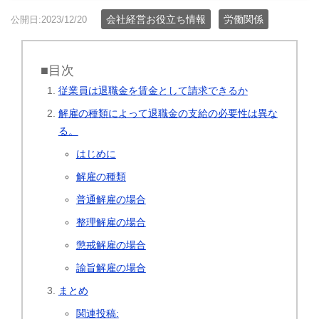
会社経営お役立ち情報
労働関係
公開日:2023/12/20
■目次
従業員は退職金を賃金として請求できるか
解雇の種類によって退職金の支給の必要性は異な
る。
はじめに
解雇の種類
普通解雇の場合
整理解雇の場合
懲戒解雇の場合
諭旨解雇の場合
まとめ
関連投稿: