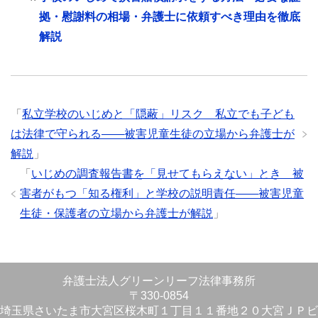
拠・慰謝料の相場・弁護士に依頼すべき理由を徹底
解説
「
私立学校のいじめと「隠蔽」リスク 私立でも子ども
は法律で守られる――被害児童生徒の立場から弁護士が
解説
」
「
いじめの調査報告書を「見せてもらえない」とき 被
害者がもつ「知る権利」と学校の説明責任――被害児童
生徒・保護者の立場から弁護士が解説
」
弁護士法人グリーンリーフ法律事務所
〒330-0854
埼玉県さいたま市大宮区桜木町１丁目１１番地２０大宮ＪＰビ