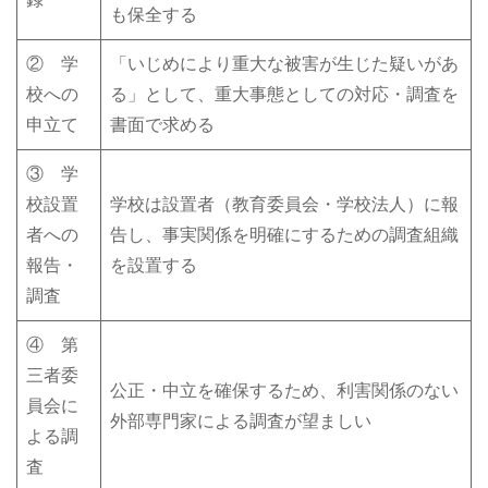
も保全する
② 学
「いじめにより重大な被害が生じた疑いがあ
校への
る」として、重大事態としての対応・調査を
申立て
書面で求める
③ 学
校設置
学校は設置者（教育委員会・学校法人）に報
者への
告し、事実関係を明確にするための調査組織
報告・
を設置する
調査
④ 第
三者委
公正・中立を確保するため、利害関係のない
員会に
外部専門家による調査が望ましい
よる調
査