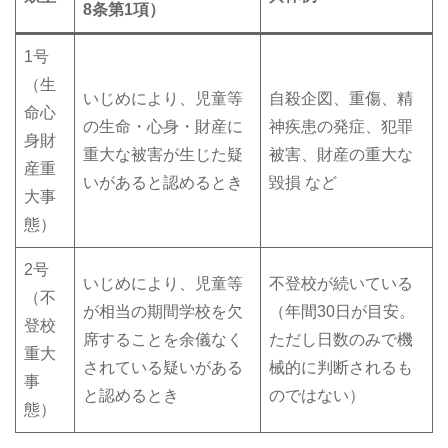
8条第1項）
1号
（生
いじめにより、児童等
自殺企図、重傷、精
命心
の生命・心身・財産に
神疾患の発症、犯罪
身財
重大な被害が生じた疑
被害、財産の重大な
産重
いがあると認めるとき
毀損 など
大事
態）
2号
いじめにより、児童等
不登校が続いている
（不
が相当の期間学校を欠
（年間30日が目安。
登校
席することを余儀なく
ただし日数のみで機
重大
されている疑いがある
械的に判断されるも
事
と認めるとき
のではない）
態）