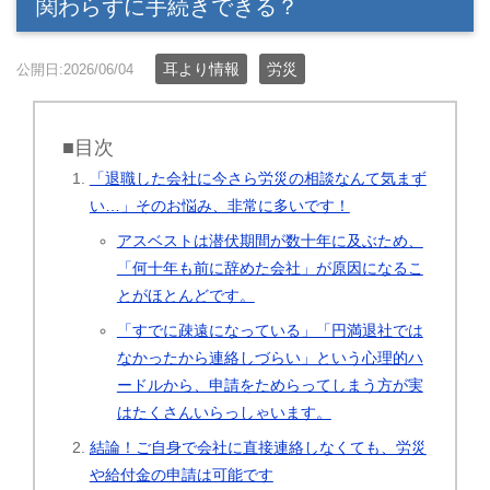
関わらずに手続きできる？
耳より情報
労災
公開日:2026/06/04
■目次
「退職した会社に今さら労災の相談なんて気まず
い…」そのお悩み、非常に多いです！
アスベストは潜伏期間が数十年に及ぶため、
「何十年も前に辞めた会社」が原因になるこ
とがほとんどです。
「すでに疎遠になっている」「円満退社では
なかったから連絡しづらい」という心理的ハ
ードルから、申請をためらってしまう方が実
はたくさんいらっしゃいます。
結論！ご自身で会社に直接連絡しなくても、労災
や給付金の申請は可能です