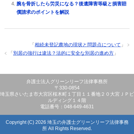
腕を骨折したら労災になる？後遺障害等級と損害賠
償請求のポイントを解説
「
相続未登記農地の現状と問題点について
」
「
別居の強行は違法？法的に安全な別居の進め方
」
弁護士法人グリーンリーフ法律事務所
〒330-0854
埼玉県さいたま市大宮区桜木町１丁目１１番地２０大宮ＪＰビ
ルディング１４階
電話番号：048-649-4631
Copyright (C) 2026 埼玉の弁護士グリーンリーフ法律事務
所
All Rights Reserved.