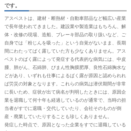
です。
アスベストは、建材・断熱材・自動車部品など幅広い産業
で長年使われてきました。建設業や製造業はもちろん、解
体・改修の現場、造船、ブレーキ部品の取り扱いなど、ご
自身では「粉じんを吸った」という自覚がないまま、長期
間にわたってばく露していた方も少なくありません。アス
ベストのばく露によって発症する代表的な病気には、中皮
腫、肺がん、石綿肺、びまん性胸膜肥厚、良性石綿胸水な
どがあり、いずれも仕事によるばく露が原因と認められれ
ば労災の対象となります。これらの病気は潜伏期間が非常
に長いため、症状が出て病名が判明したときには、原因企
業を退職して何十年も経過しているのが通常で、当時の担
当者がすでに退職・交代していたり、会社そのものが倒
産・廃業していたりすることも珍しくありません。
発症した時点で、原因となった企業をすでに退職している