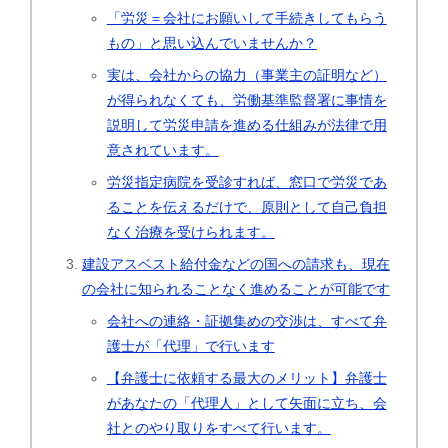
「労災＝会社にお願いして手続きしてもらう
もの」と思い込んでいませんか？
実は、会社からの協力（事業主の証明など）
が得られなくても、労働基準監督署に事情を
説明して労災申請を進める仕組みが法律で用
意されています。
労災指定病院を受診すれば、窓口で労災であ
ることを伝えるだけで、原則として自己負担
なく治療を受けられます。
建設アスベスト給付金などの国への請求も、現在
の会社に知られることなく進めることが可能です
会社への連絡・証拠集めの交渉は、すべて弁
護士が「代理」で行います
【弁護士に依頼する最大のメリット】弁護士
があなたの「代理人」として矢面に立ち、会
社とのやり取りをすべて行います。