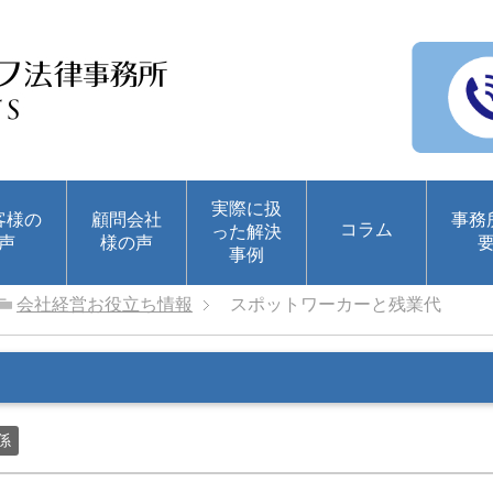
実際に扱
客様の
顧問会社
事務
コラム
った解決
声
様の声
事例
会社経営お役立ち情報
スポットワーカーと残業代
係