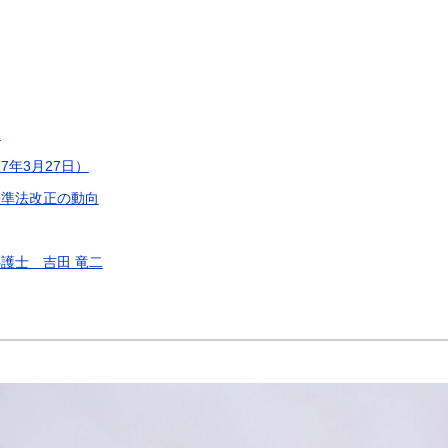
達
年3月27日）
基準法改正の動向
護士 吉田 竜二