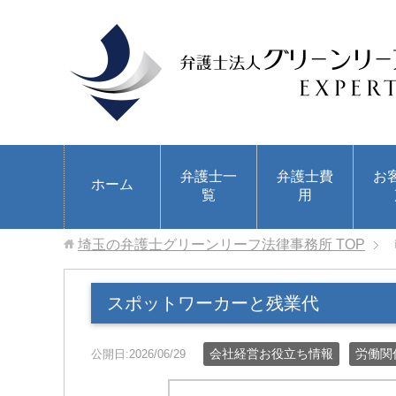
弁護士一
弁護士費
お
ホーム
覧
用
埼玉の弁護士グリーンリーフ法律事務所
TOP
スポットワーカーと残業代
会社経営お役立ち情報
労働関
公開日:2026/06/29