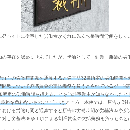
単発バイトに従事した労働者がそれに先立ち長時間労働をして
働の存在を認めませんでしたが、傍論として、副業・兼業の労
れらの労働時間数を通算すると労基法32条所定の労働時間を超
時間数について割増賃金の支払義務を負うとされているが、当
2条所定の労働時間を超えることを当該事業主が知らなかったと
払義務を負わないものというべき
ところ、本件では、原告がB社
における労働時間と通算すると原告の労働時間が労基法32条所
に対し労基法38条１項による割増賃金の支払義務を負うものと