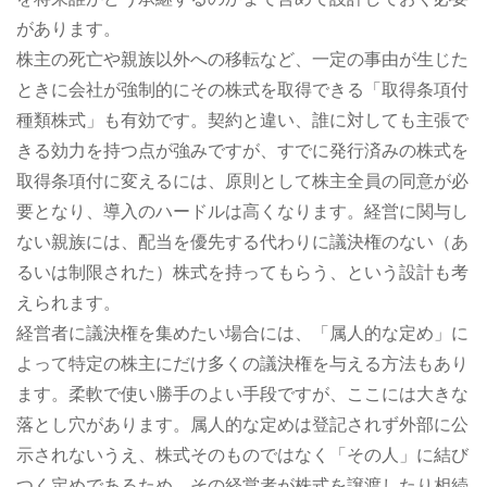
があります。
株主の死亡や親族以外への移転など、一定の事由が生じた
ときに会社が強制的にその株式を取得できる「取得条項付
種類株式」も有効です。契約と違い、誰に対しても主張で
きる効力を持つ点が強みですが、すでに発行済みの株式を
取得条項付に変えるには、原則として株主全員の同意が必
要となり、導入のハードルは高くなります。経営に関与し
ない親族には、配当を優先する代わりに議決権のない（あ
るいは制限された）株式を持ってもらう、という設計も考
えられます。
経営者に議決権を集めたい場合には、「属人的な定め」に
よって特定の株主にだけ多くの議決権を与える方法もあり
ます。柔軟で使い勝手のよい手段ですが、ここには大きな
落とし穴があります。属人的な定めは登記されず外部に公
示されないうえ、株式そのものではなく「その人」に結び
つく定めであるため、その経営者が株式を譲渡したり相続