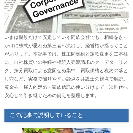
いまは親族だけで安定している同族会社でも、相続をきっ
かけに株式が思わぬ第三者へ流出し、経営権が揺らぐこと
があります。本記事では、株主間契約と定款変更を二本柱
に、自社株買いの手続や相続人売渡請求のクーデターリス
ク、按分買取による意図せぬ集中、買取価格と税務の落と
し穴など、実務で陥りやすい論点を弁護士の視点で解説。
黄金株・属人的定め・家族信託の使い分けまで、次世代へ
安心して引き継ぐための備えを整理します。
この記事で説明していること