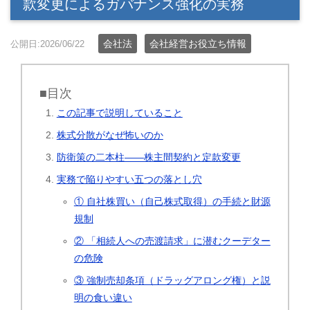
款変更によるガバナンス強化の実務
会社法
会社経営お役立ち情報
公開日:2026/06/22
■目次
この記事で説明していること
株式分散がなぜ怖いのか
防衛策の二本柱――株主間契約と定款変更
実務で陥りやすい五つの落とし穴
① 自社株買い（自己株式取得）の手続と財源
規制
② 「相続人への売渡請求」に潜むクーデター
の危険
③ 強制売却条項（ドラッグアロング権）と説
明の食い違い