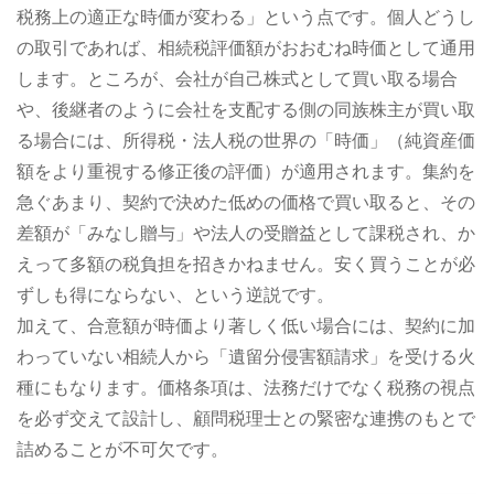
税務上の適正な時価が変わる」という点です。個人どうし
の取引であれば、相続税評価額がおおむね時価として通用
します。ところが、会社が自己株式として買い取る場合
や、後継者のように会社を支配する側の同族株主が買い取
る場合には、所得税・法人税の世界の「時価」（純資産価
額をより重視する修正後の評価）が適用されます。集約を
急ぐあまり、契約で決めた低めの価格で買い取ると、その
差額が「みなし贈与」や法人の受贈益として課税され、か
えって多額の税負担を招きかねません。安く買うことが必
ずしも得にならない、という逆説です。
加えて、合意額が時価より著しく低い場合には、契約に加
わっていない相続人から「遺留分侵害額請求」を受ける火
種にもなります。価格条項は、法務だけでなく税務の視点
を必ず交えて設計し、顧問税理士との緊密な連携のもとで
詰めることが不可欠です。