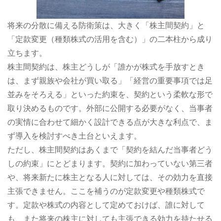
将来の分散に備える防衛策は、大きく「株主間契約」と
「定款変更（種類株式の活用を含む）」の二本柱から成り
立ちます。
株主間契約は、株主どうしが「誰かが株式を手放すとき
は、まず親族や会社が買い取る」「経営の重要事項では足
並みをそろえる」といった約束を、契約という柔軟な形で
取り決めるものです。外部に公開する必要がなく、当事者
の実情に合わせて細かく設計できる点が大きな利点で、ま
ず導入を検討すべき土台といえます。
ただし、株主間契約はあくまで「契約を結んだ当事者どう
しの約束」にとどまります。契約に加わっていない第三者
や、将来新たに株主となる人に対しては、その効力を直接
主張できません。ここを補うのが定款変更や種類株式で
す。定款や株式の内容として定めておけば、誰に対して
も、また将来の株主に対しても主張できる効力を持たせる