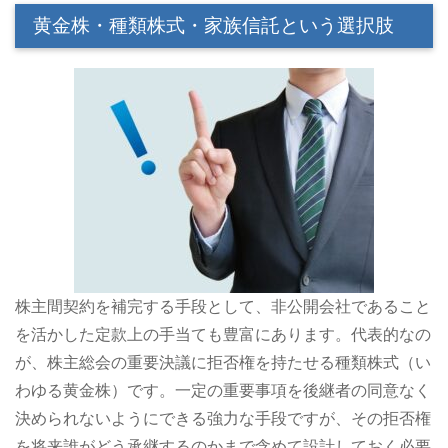
黄金株・種類株式・家族信託という選択肢
株主間契約を補完する手段として、非公開会社であること
を活かした定款上の手当ても豊富にあります。代表的なの
が、株主総会の重要決議に拒否権を持たせる種類株式（い
わゆる黄金株）です。一定の重要事項を後継者の同意なく
決められないようにできる強力な手段ですが、その拒否権
を将来誰がどう承継するのかまで含めて設計しておく必要