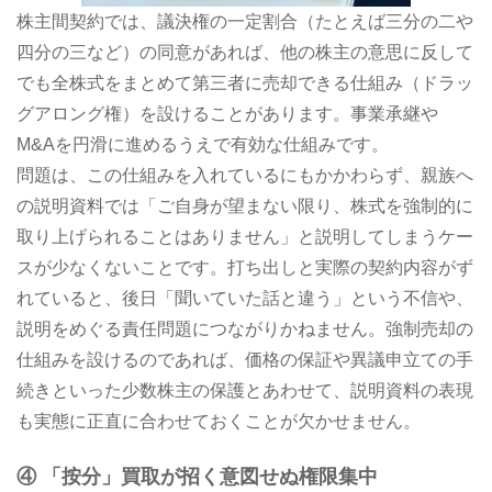
株主間契約では、議決権の一定割合（たとえば三分の二や
四分の三など）の同意があれば、他の株主の意思に反して
でも全株式をまとめて第三者に売却できる仕組み（ドラッ
グアロング権）を設けることがあります。事業承継や
М&Aを円滑に進めるうえで有効な仕組みです。
問題は、この仕組みを入れているにもかかわらず、親族へ
の説明資料では「ご自身が望まない限り、株式を強制的に
取り上げられることはありません」と説明してしまうケー
スが少なくないことです。打ち出しと実際の契約内容がず
れていると、後日「聞いていた話と違う」という不信や、
説明をめぐる責任問題につながりかねません。強制売却の
仕組みを設けるのであれば、価格の保証や異議申立ての手
続きといった少数株主の保護とあわせて、説明資料の表現
も実態に正直に合わせておくことが欠かせません。
④ 「按分」買取が招く意図せぬ権限集中