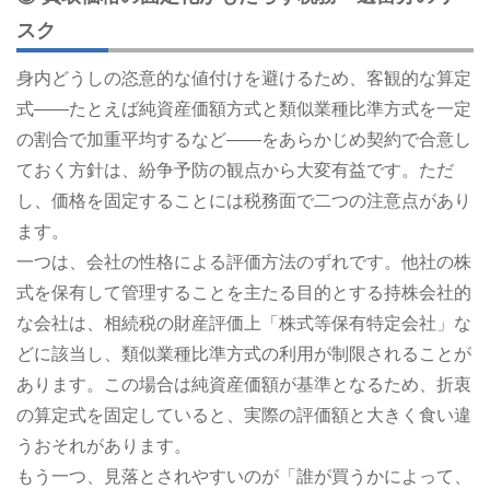
スク
身内どうしの恣意的な値付けを避けるため、客観的な算定
式――たとえば純資産価額方式と類似業種比準方式を一定
の割合で加重平均するなど――をあらかじめ契約で合意し
ておく方針は、紛争予防の観点から大変有益です。ただ
し、価格を固定することには税務面で二つの注意点があり
ます。
一つは、会社の性格による評価方法のずれです。他社の株
式を保有して管理することを主たる目的とする持株会社的
な会社は、相続税の財産評価上「株式等保有特定会社」な
どに該当し、類似業種比準方式の利用が制限されることが
あります。この場合は純資産価額が基準となるため、折衷
の算定式を固定していると、実際の評価額と大きく食い違
うおそれがあります。
もう一つ、見落とされやすいのが「誰が買うかによって、