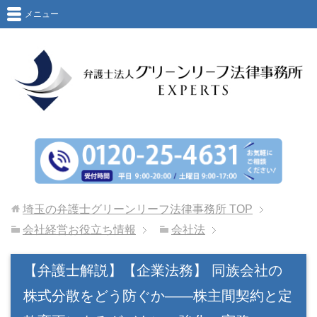
メニュー
埼玉の弁護士グリーンリーフ法律事務所
TOP
会社経営お役立ち情報
会社法
【弁護士解説】【企業法務】 同族会社の
株式分散をどう防ぐか――株主間契約と定