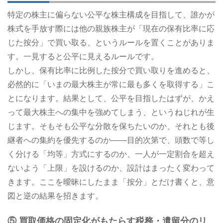
特定の株主に偏らない公平な株主構成を目指して、誰かが
株式を手放す際には他の親族株主が「現在の保有比率に応
じた按分」で買い取る、というルールを置くことがありま
す。一見すると公平に見えるルールです。
しかし、保有比率に比例した按分で買い取りを進めると、
必然的に「いまの最大株主が常に最も多くを取得する」こ
とになります。結果として、公平を目指したはずが、かえ
って最大株主への集中を強めてしまう、というねじれが生
じます。そもそも公平な分散を保ちたいのか、それとも後
継者への集約を優先するのか――目的次第で、頭数で等し
く分ける「均等」方式にするのか、一人が一定割合を超え
ないよう「上限」を設けるのか、設計はまったく変わって
きます。ここを曖昧にしたまま「按分」とだけ書くと、意
図と逆の結果を招きます。
⑤ 買取価格の固定化がもたらす税務・遺留分のリ