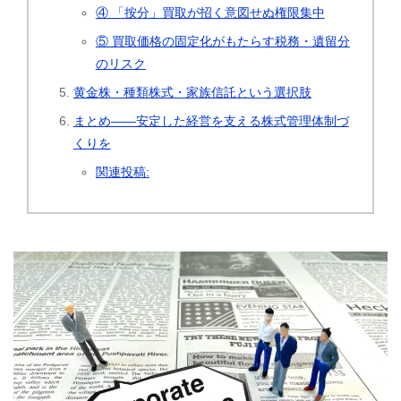
④ 「按分」買取が招く意図せぬ権限集中
⑤ 買取価格の固定化がもたらす税務・遺留分
のリスク
黄金株・種類株式・家族信託という選択肢
まとめ――安定した経営を支える株式管理体制づ
くりを
関連投稿: