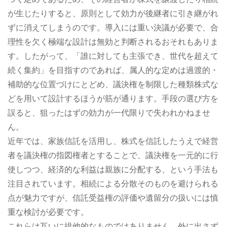
が生じたりすると、原則として効力が後継者に引き継がれ
ずに消えてしまうのです。導入には重い決議が必要で、合
理性を欠く極端な設計は無効と判断されるおそれもありま
す。したがって、「誰に対しても主張でき、世代を超えて
続く集約」を目指すのであれば、属人的な定めは過渡的・
補助的な位置づけにとどめ、議決権を制限した種類株式な
どを用いて設計するほうが筋が通ります。手段の選び方を
誤ると、狙ったはずの効力が一代限りで失われかねませ
ん。
近年では、家族信託を活用し、株式を信託したうえで経営
者を議決権の指図権者とすることで、議決権を一元的に行
使しつつ、経済的な利益は親族に分配する、という手法も
注目されています。相続による分散そのものを避けられる
点が魅力ですが、信託受益権の評価や遺留分の扱いには慎
重な検討が必要です。
これらは互いに排他的なものではありません。外に出さず