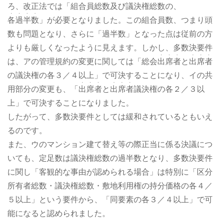
ろ、改正法では「組合員総数及び議決権総数の、
・・・・
各過半数
」が必要となりました。この組合員数、つまり頭
数も問題となり、さらに「過半数」となった点は従前の方
よりも厳しくなったように見えます。しかし、多数決要件
・・・
・・・
は、アの管理規約の変更に関しては「総会
出席者
と
出席者
の議決権の各３／４以上」で可決することになり、イの共
・・・
・・・
用部分の変更も、「
出席者
と
出席者
議決権の各２／３以
上」で可決することになりました。
したがって、多数決要件としては緩和されているともいえ
るのです。
また、ウのマンション建て替え等の際正当に係る決議につ
いても、定足数は議決権総数の過半数となり、多数決要件
に関し「客観的な事由が認められる場合」は特別に「区分
所有者総数・議決権総数・敷地利用権の持分価格の各４／
５以上」という要件から、「同要素の各３／４以上」で可
能になると認められました。