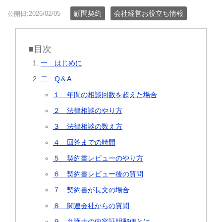
顧問契約
会社経営お役立ち情報
公開日:2026/02/05
■目次
一 はじめに
二 Q＆A
１ 年間の相談回数を超えた場合
２ 法律相談のやり方
３ 法律相談の数え方
４ 回答までの時間
５ 契約書レビューのやり方
６ 契約書レビュー後の質問
７ 契約書が長文の場合
８ 関連会社からの質問
９ 弁護士の内容証明郵便とは