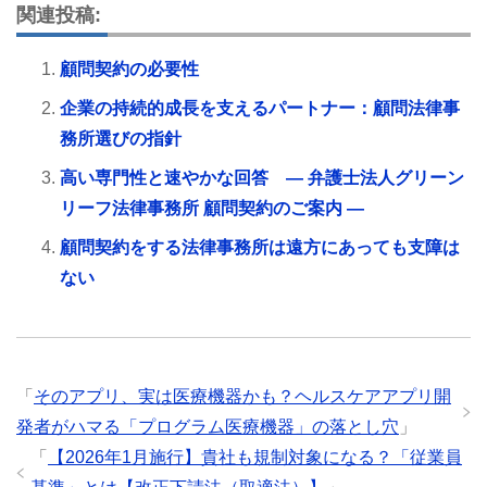
関連投稿:
顧問契約の必要性
企業の持続的成長を支えるパートナー：顧問法律事
務所選びの指針
高い専門性と速やかな回答 ― 弁護士法人グリーン
リーフ法律事務所 顧問契約のご案内 ―
顧問契約をする法律事務所は遠方にあっても支障は
ない
「
そのアプリ、実は医療機器かも？ヘルスケアアプリ開
発者がハマる「プログラム医療機器」の落とし穴
」
「
【2026年1月施行】貴社も規制対象になる？「従業員