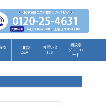
相談票
所概
お問い合
ご相談
ダウンロ
要
わせ
Q&A
ード
性