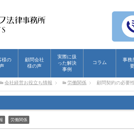
実際に扱
客様の
顧問会社
事務
コラム
った解決
声
様の声
事例
会社経営お役立ち情報
労働関係
顧問契約の必要
報
労働関係