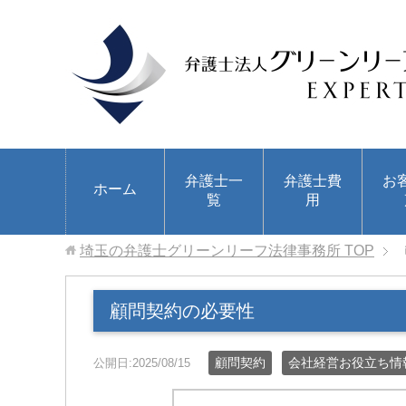
弁護士一
弁護士費
お
ホーム
覧
用
埼玉の弁護士グリーンリーフ法律事務所
TOP
顧問契約の必要性
顧問契約
会社経営お役立ち情
公開日:2025/08/15