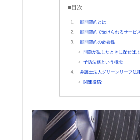
■目次
顧問契約とは
顧問契約で受けられるサー
顧問契約の必要性
問題が生じたときに探せば
予防法務という概念
弁護士法人グリーンリーフ法律
関連投稿: