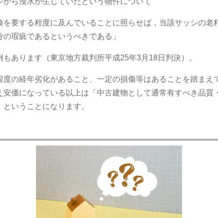
シから浸水が生じていたという物件について
換を要する程度に及んでいることに照らせば，当該サッシの老
分の瑕疵であるというべきである」
もあります（東京地方裁判所平成25年3月18日判決）。
程度の経年劣化があること、一定の損傷等はあることを踏まえ
え安価になっている以上は「中古建物として通常有すべき品質
、ということになります。