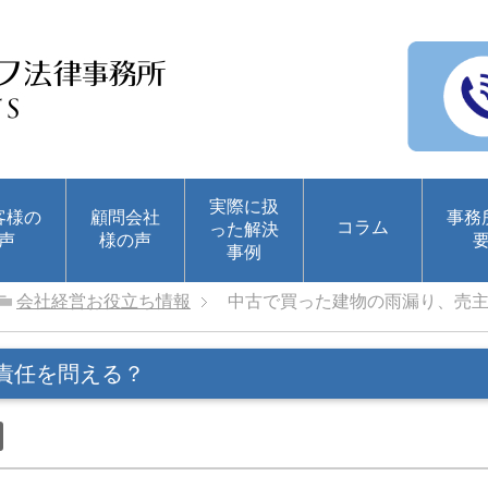
実際に扱
客様の
顧問会社
事務
コラム
った解決
声
様の声
事例
会社経営お役立ち情報
中古で買った建物の雨漏り、売
責任を問える？