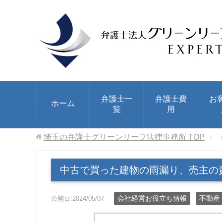
弁護士一
弁護士費
お
ホーム
覧
用
埼玉の弁護士グリーンリーフ法律事務所
TOP
中古で買った建物の雨漏り、売主の
会社経営お役立ち情報
不動産
公開日:2024/05/07