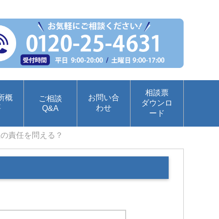
相談票
所概
お問い合
ご相談
ダウンロ
要
わせ
Q&A
ード
主の責任を問える？