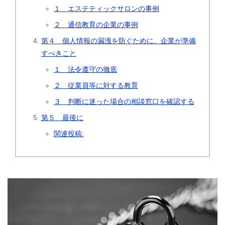
１ エステティックサロンの事例
２ 通信教育の企業の事例
第４ 個人情報の漏洩を防ぐために、企業が準備
すべきこと
１ 法令遵守の徹底
２ 従業員等に対する教育
３ 判断に迷った場合の相談窓口を確認する
第５ 最後に
関連投稿: