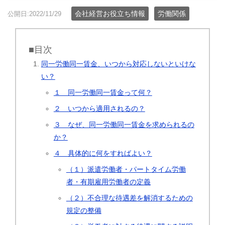
会社経営お役立ち情報
労働関係
公開日:2022/11/29
■目次
同一労働同一賃金、いつから対応しないといけな
い？
１ 同一労働同一賃金って何？
２ いつから適用されるの？
３ なぜ、同一労働同一賃金を求められるの
か？
４ 具体的に何をすればよい？
（１）派遣労働者・パートタイム労働
者・有期雇用労働者の定義
（２）不合理な待遇差を解消するための
規定の整備