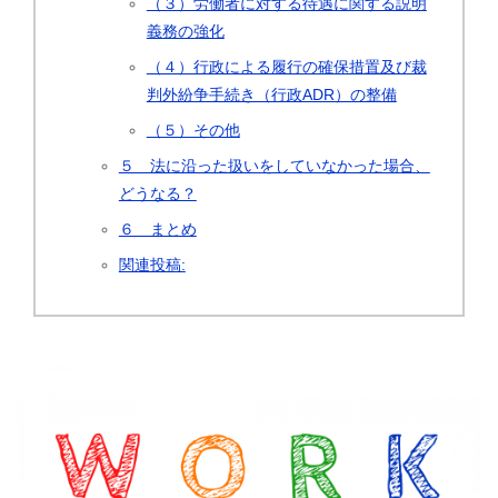
（３）労働者に対する待遇に関する説明
義務の強化
（４）行政による履行の確保措置及び裁
判外紛争手続き（行政ADR）の整備
（５）その他
５ 法に沿った扱いをしていなかった場合、
どうなる？
６ まとめ
関連投稿: