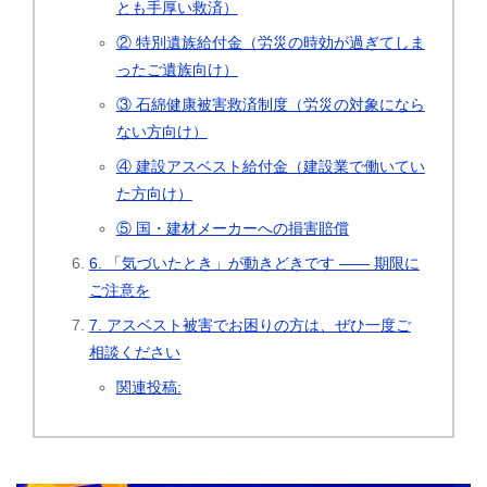
とも手厚い救済）
② 特別遺族給付金（労災の時効が過ぎてしま
ったご遺族向け）
③ 石綿健康被害救済制度（労災の対象になら
ない方向け）
④ 建設アスベスト給付金（建設業で働いてい
た方向け）
⑤ 国・建材メーカーへの損害賠償
6. 「気づいたとき」が動きどきです ―― 期限に
ご注意を
7. アスベスト被害でお困りの方は、ぜひ一度ご
相談ください
関連投稿: