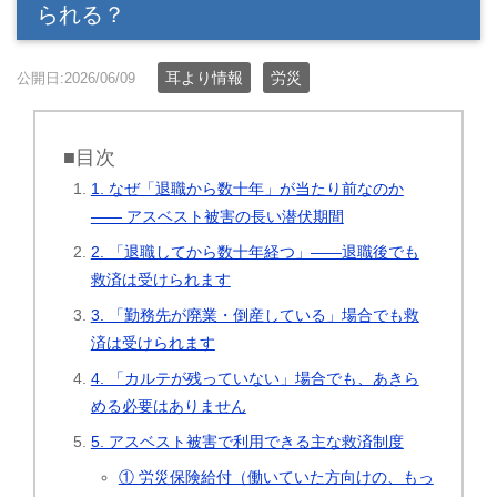
られる？
耳より情報
労災
公開日:2026/06/09
■目次
1. なぜ「退職から数十年」が当たり前なのか
―― アスベスト被害の長い潜伏期間
2. 「退職してから数十年経つ」――退職後でも
救済は受けられます
3. 「勤務先が廃業・倒産している」場合でも救
済は受けられます
4. 「カルテが残っていない」場合でも、あきら
める必要はありません
5. アスベスト被害で利用できる主な救済制度
① 労災保険給付（働いていた方向けの、もっ