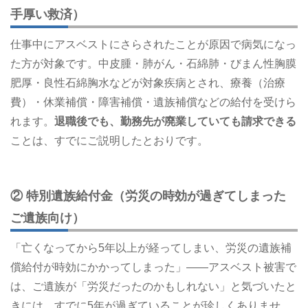
手厚い救済）
仕事中にアスベストにさらされたことが原因で病気になっ
た方が対象です。中皮腫・肺がん・石綿肺・びまん性胸膜
肥厚・良性石綿胸水などが対象疾病とされ、療養（治療
費）・休業補償・障害補償・遺族補償などの給付を受けら
れます。
退職後でも、勤務先が廃業していても請求できる
ことは、すでにご説明したとおりです。
② 特別遺族給付金（労災の時効が過ぎてしまった
ご遺族向け）
「亡くなってから5年以上が経ってしまい、労災の遺族補
償給付が時効にかかってしまった」――アスベスト被害で
は、ご遺族が「労災だったのかもしれない」と気づいたと
きには、すでに5年が過ぎていることが珍しくありませ