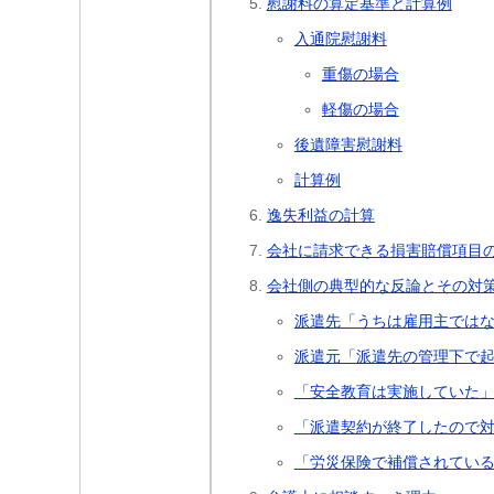
慰謝料の算定基準と計算例
入通院慰謝料
重傷の場合
軽傷の場合
後遺障害慰謝料
計算例
逸失利益の計算
会社に請求できる損害賠償項目
会社側の典型的な反論とその対
派遣先「うちは雇用主では
派遣元「派遣先の管理下で
「安全教育は実施していた
「派遣契約が終了したので
「労災保険で補償されてい