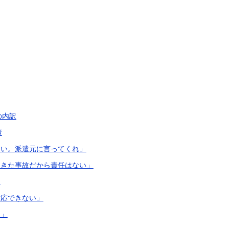
の内訳
策
ない。派遣元に言ってくれ」
起きた事故だから責任はない」
」
対応できない」
る」