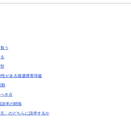
用
も負う
ある
類型
能性がある後遺障害等級
種類
すべき点
償請求の関係
遣元」のどちらに請求するか