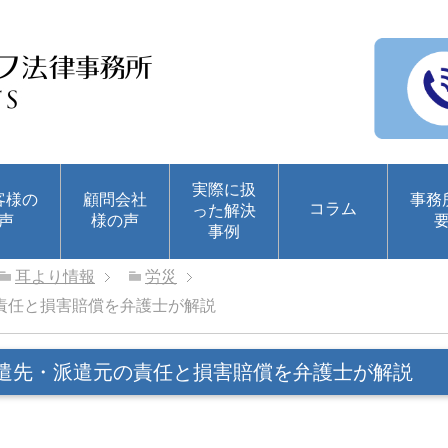
実際に扱
客様の
顧問会社
事務
コラム
った解決
声
様の声
事例
耳より情報
労災
責任と損害賠償を弁護士が解説
遣先・派遣元の責任と損害賠償を弁護士が解説