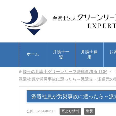
弁護士一
弁護士費
お
ホーム
覧
用
埼玉の弁護士グリーンリーフ法律事務所
TOP
派遣社員が労災事故に遭ったら～派遣先・派遣元の
派遣社員が労災事故に遭ったら～派
耳より情報
労災
公開日:2026/04/03