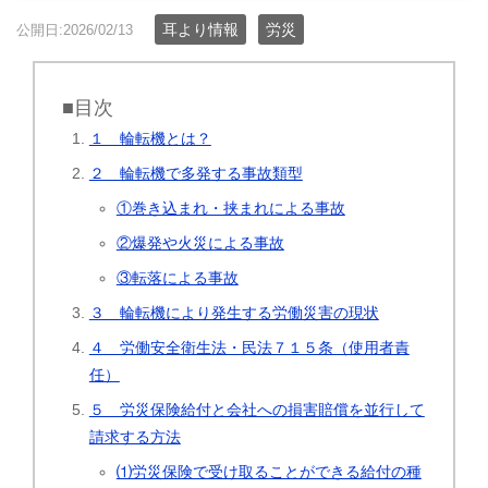
耳より情報
労災
公開日:2026/02/13
■目次
１ 輪転機とは？
２ 輪転機で多発する事故類型
①巻き込まれ・挟まれによる事故
②爆発や火災による事故
③転落による事故
３ 輪転機により発生する労働災害の現状
４ 労働安全衛生法・民法７１５条（使用者責
任）
５ 労災保険給付と会社への損害賠償を並行して
請求する方法
⑴労災保険で受け取ることができる給付の種