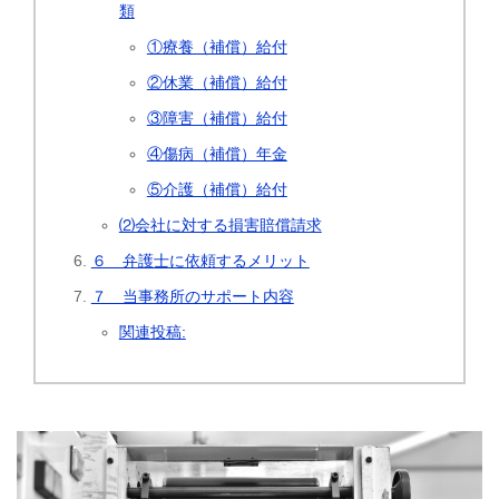
類
①療養（補償）給付
②休業（補償）給付
③障害（補償）給付
④傷病（補償）年金
⑤介護（補償）給付
⑵会社に対する損害賠償請求
６ 弁護士に依頼するメリット
７ 当事務所のサポート内容
関連投稿: