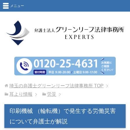
メニュー
埼玉の弁護士グリーンリーフ法律事務所
TOP
耳より情報
労災
印刷機械 （輪転機）で発生する労働災害
について弁護士が解説