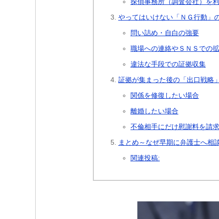
探偵事務所（調査会社）を
やってはいけない「ＮＧ行動」
問い詰め・自白の強要
職場への連絡やＳＮＳでの
違法な手段での証拠収集
証拠が集まった後の「出口戦略
関係を修復したい場合
離婚したい場合
不倫相手にだけ慰謝料を請
まとめ～なぜ早期に弁護士へ相
関連投稿: