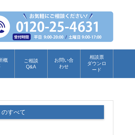
相談票
所概
お問い合
ご相談
ダウンロ
要
わせ
Q&A
ード
」のすべて