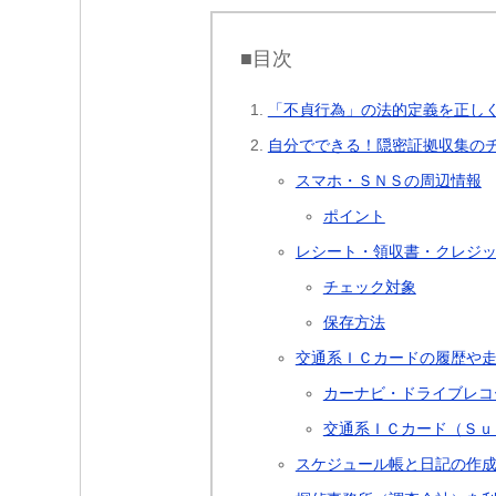
■目次
「不貞行為」の法的定義を正し
自分でできる！隠密証拠収集の
スマホ・ＳＮＳの周辺情報
ポイント
レシート・領収書・クレジ
チェック対象
保存方法
交通系ＩＣカードの履歴や
カーナビ・ドライブレコ
交通系ＩＣカード（Ｓｕ
スケジュール帳と日記の作