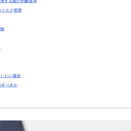
利用する際の判断基準
のリスク管理
拡散
」
求したい場合
談すべきか