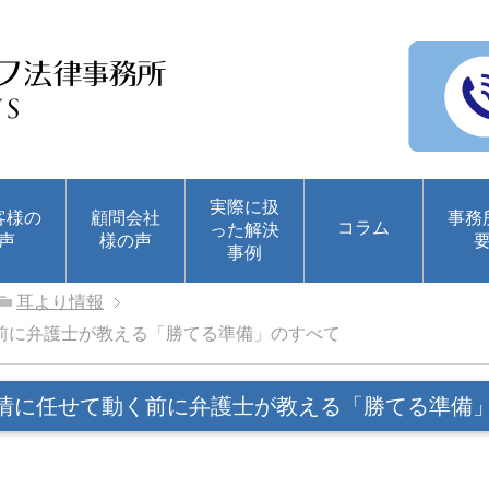
実際に扱
客様の
顧問会社
事務
コラム
った解決
声
様の声
事例
耳より情報
前に弁護士が教える「勝てる準備」のすべて
情に任せて動く前に弁護士が教える「勝てる準備