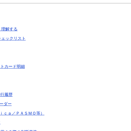
く理解する
チェックリスト
ットカード明細
走行履歴
ーダー
ｉｃａ／ＰＡＳＭＯ等）
成