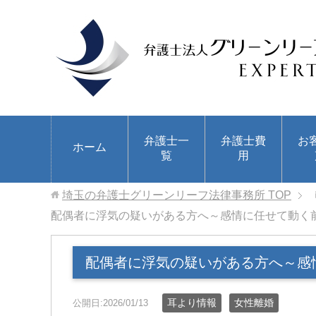
弁護士一
弁護士費
お
ホーム
覧
用
埼玉の弁護士グリーンリーフ法律事務所
TOP
配偶者に浮気の疑いがある方へ～感情に任せて動く
配偶者に浮気の疑いがある方へ～感
耳より情報
女性離婚
公開日:2026/01/13