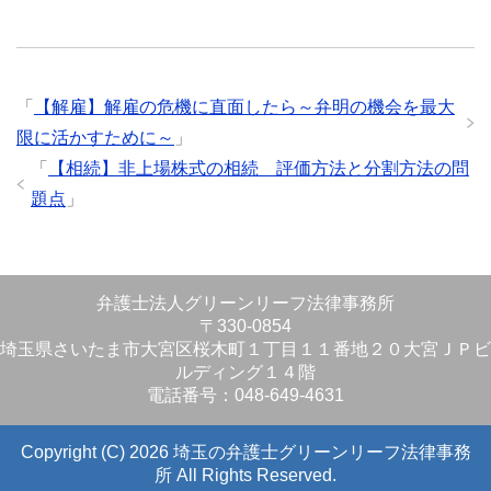
「
【解雇】解雇の危機に直面したら～弁明の機会を最大
限に活かすために～
」
「
【相続】非上場株式の相続 評価方法と分割方法の問
題点
」
弁護士法人グリーンリーフ法律事務所
〒330-0854
埼玉県さいたま市大宮区桜木町１丁目１１番地２０大宮ＪＰビ
ルディング１４階
電話番号：048-649-4631
Copyright (C) 2026 埼玉の弁護士グリーンリーフ法律事務
所
All Rights Reserved.