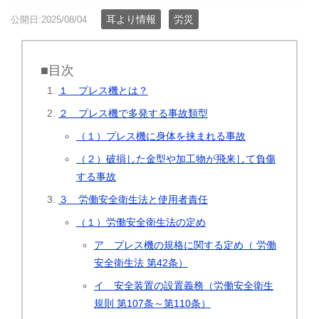
耳より情報
労災
公開日:2025/08/04
■目次
１ プレス機とは？
２ プレス機で多発する事故類型
（１）プレス機に身体を挟まれる事故
（２）破損した金型や加工物が飛来して負傷
する事故
３ 労働安全衛生法と使用者責任
（１）労働安全衛生法の定め
ア プレス機の規格に関する定め（ 労働
安全衛生法 第42条）
イ 安全装置の設置義務（労働安全衛生
規則 第107条～第110条）