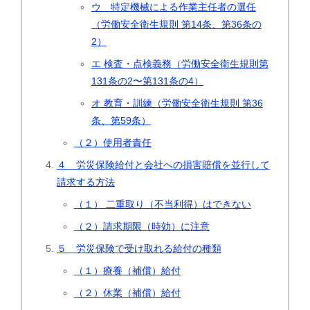
ウ 特定機械による作業主任者の選任
（労働安全衛生規則 第14条、第36条の
2）
エ 検査・点検義務（労働安全衛生規則第
131条の2〜第131条の4）
オ 教育・訓練（労働安全衛生規則 第36
条、第59条）
（２）使用者責任
４ 労災保険給付と会社への損害賠償を並行して
請求する方法
（１） 二重取り（不当利得）はできない
（２）請求期限（時効）に注意
５ 労災保険で受け取れる給付の種類
（１）療養（補償）給付
（２）休業（補償）給付