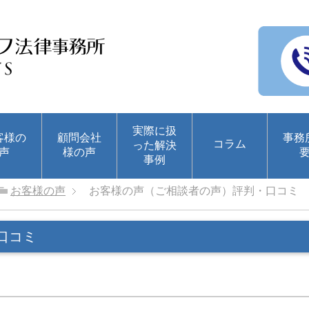
実際に扱
客様の
顧問会社
事務
コラム
った解決
声
様の声
事例
お客様の声
お客様の声（ご相談者の声）評判・口コミ
口コミ