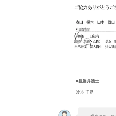
■担当弁護士
渡邉 千晃