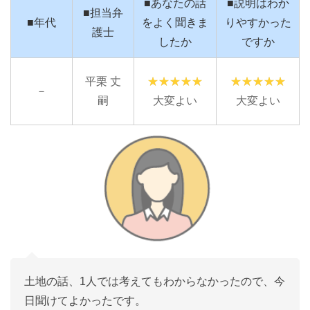
■あなたの話
■説明はわか
■担当弁
■年代
をよく聞きま
りやすかった
護士
したか
ですか
平栗 丈
－
嗣
大変よい
大変よい
土地の話、1人では考えてもわからなかったので、今
日聞けてよかったです。