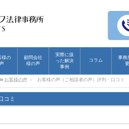
実際に扱
客様の
顧問会社
事務
コラム
った解決
声
様の声
事例
お客様の声
お客様の声（ご相談者の声）評判・口コミ
口コミ