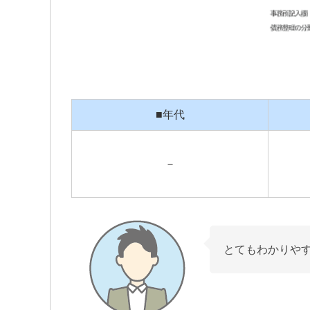
■年代
－
とてもわかりや