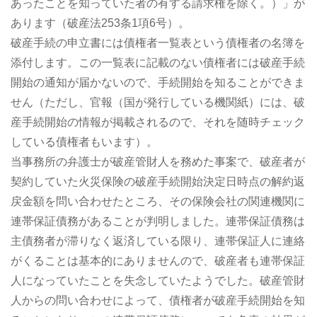
あったことを知っていた者の有する請求権を除く。）」が
あります（破産法253条1項6号）。
破産手続の申立書には債権者一覧表という債権者の名簿を
添付します。この一覧表に記載のない債権者には破産手続
開始の通知が届かないので、手続開始を知ることができま
せん（ただし、官報（国が発行している機関紙）には、破
産手続開始の情報が掲載されるので、それを随時チェック
している債権者もいます）。
当事務所の弁護士が破産管財人を務めた事案で、破産者が
契約していた火災保険の破産手続開始決定日時点の解約返
戻金額を問い合わせたところ、その保険会社の関連機関に
連帯保証債務があることが判明しました。連帯保証債務は
主債務者が滞りなく返済している限り、連帯保証人に連絡
がくることは基本的にありませんので、破産者も連帯保証
人になっていたことを失念していたようでした。破産管財
人からの問い合わせによって、債権者が破産手続開始を知