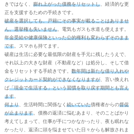
きではなく、
膨れ上がった債務をリセットし
、経済的な更
正を支援するための手続きです。
破産を選択しても、戸籍にその事実が載ることはありませ
ん。選挙権も失いません
。電気もガスも水道も使えます。
年金受給や健康保険といった公的権利も変わらずそのまま
です
。スマホも持てます。
破産は生活に必要な最低限の財産を手元に残したうえで、
それ以上の大きな財産（不動産など）は処分し、そして借
金をリセットする手続きです。
数年間は新たな借り入れや
クレジットカード契約ができなくなりますが
、言い換えれ
ば
「現金で生活する」という習慣を取り戻す期間とも言え
ます
。
何より
、生活時間に関係なく
続いていた
債権者からの
督促
が止まります
。債務の返済に悩むあまり、そのことばかり
考えてしまって、仕事が手につかなかったり、夜も眠れな
かったり、返済に頭を悩ませていた日々からも解放されま