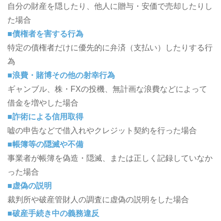
自分の財産を隠したり、他人に贈与・安価で売却したりし
た場合
■債権者を害する行為
特定の債権者だけに優先的に弁済（支払い）したりする行
為
■浪費・賭博その他の射幸行為
ギャンブル、株・FXの投機、無計画な浪費などによって
借金を増やした場合
■詐術による信用取得
嘘の申告などで借入れやクレジット契約を行った場合
■帳簿等の隠滅や不備
事業者が帳簿を偽造・隠滅、または正しく記録していなか
った場合
■虚偽の説明
裁判所や破産管財人の調査に虚偽の説明をした場合
■破産手続き中の義務違反