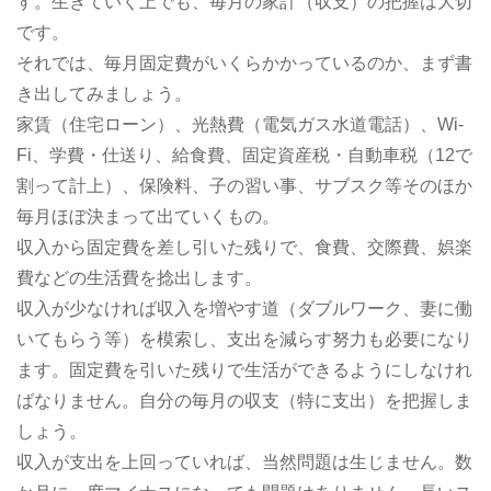
す。生きていく上でも、毎月の家計（収支）の把握は大切
です。
それでは、毎月固定費がいくらかかっているのか、まず書
き出してみましょう。
家賃（住宅ローン）、光熱費（電気ガス水道電話）、Wi-
Fi、学費・仕送り、給食費、固定資産税・自動車税（12で
割って計上）、保険料、子の習い事、サブスク等そのほか
毎月ほぼ決まって出ていくもの。
収入から固定費を差し引いた残りで、食費、交際費、娯楽
費などの生活費を捻出します。
収入が少なければ収入を増やす道（ダブルワーク、妻に働
いてもらう等）を模索し、支出を減らす努力も必要になり
ます。固定費を引いた残りで生活ができるようにしなけれ
ばなりません。自分の毎月の収支（特に支出）を把握しま
しょう。
収入が支出を上回っていれば、当然問題は生じません。数