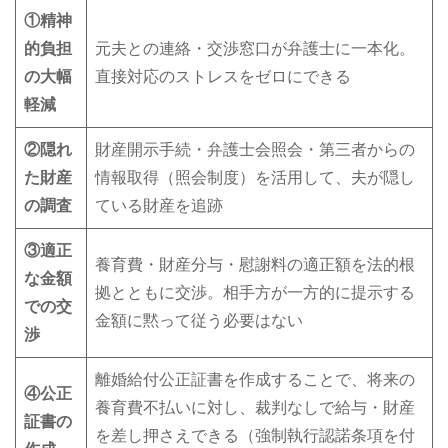
①
精神
的負担
元夫との連絡・交渉窓口が弁護士に一本化。
の大幅
直接対応のストレスをゼロにできる
軽減
②
隠れ
財産開示手続・弁護士会照会・第三者からの
た財産
情報取得（照会制度）を活用して、夫が隠し
の調査
ている財産を追跡
③
適正
養育費・財産分与・慰謝料の適正額を法的根
な金額
拠とともに交渉。相手方が一方的に提示する
での交
金額に黙って従う必要はない
渉
離婚給付公正証書を作成することで、将来の
④
公正
養育費不払いに対し、裁判なしで給与・財産
証書の
を差し押さえできる（強制執行認諾条項を付