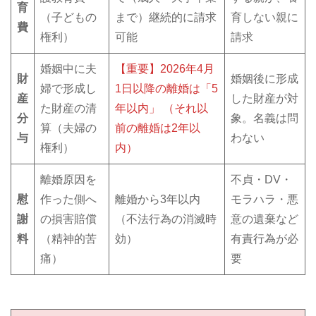
育
（子どもの
まで）継続的に請求
育しない親に
費
権利）
可能
請求
婚姻中に夫
【重要】2026年4月
財
婚姻後に形成
婦で形成し
1日以降の離婚は「5
産
した財産が対
た財産の清
年以内」 （それ以
分
象。名義は問
算（夫婦の
前の離婚は2年以
与
わない
権利）
内）
離婚原因を
不貞・DV・
慰
作った側へ
離婚から3年以内
モラハラ・悪
謝
の損害賠償
（不法行為の消滅時
意の遺棄など
料
（精神的苦
効）
有責行為が必
痛）
要