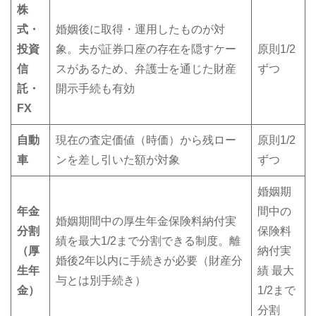
株
式・
婚姻後に取得・運用したものが対
投資
象。夫が証券口座の存在を隠すケー
原則1/2
信
スがあるため、弁護士を通じた財産
ずつ
託・
開示手続も有効
FX
自動
現在の査定価値（時価）から残ロー
原則1/2
車
ンを差し引いた額が対象
ずつ
婚姻期
年金
間中の
婚姻期間中の厚生年金保険料納付実
分割
保険料
績を最大1/2まで分割できる制度。離
（厚
納付実
婚後2年以内に手続きが必要（財産分
生年
績 最大
与とは別手続き）
金）
1/2まで
分割