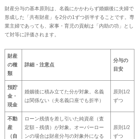
財産分与の基本原則は、名義にかかわらず婚姻後に夫婦で
形成した「共有財産」を2分の1ずつ折半することです。専
業主婦であっても、家事・育児の貢献は「内助の功」とし
て対等に評価されます。
財産
分与の
の種
詳細・注意点
目安
類
預貯
婚姻後に積み立てた分が対象。名義
原則1/2
金・
は関係ない（夫名義口座でも折半）
ずつ
現金
不動
ローン残債を差し引いた純資産（査
産
定額－残債）が対象。オーバーロー
原則1/2
（自
ンの場合は財産分与の対象外になる
ずつ