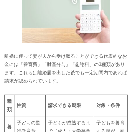
離婚に伴って妻が夫から受け取ることができる代表的なお
金には「養育費」「財産分与」「慰謝料」の3種類があり
ます。これらは離婚届を出した後でも一定期間内であれば
請求が認められています。
種
性質
請求できる期限
対象・条件
類
子どもの監
子どもが成熟するま
子どもを養育
養
護教育費
で（成人・大学卒業
する親が、養