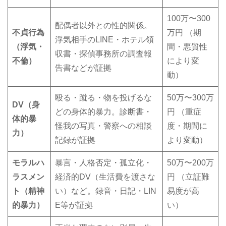
100万〜300
配偶者以外との性的関係。
不貞行為
万円 （期
浮気相手のLINE・ホテル領
（浮気・
間・悪質性
収書・探偵事務所の調査報
不倫）
により変
告書などが証拠
動）
殴る・蹴る・物を投げるな
50万〜300万
DV
（身
どの身体的暴力。診断書・
円 （重症
体的暴
怪我の写真・警察への相談
度・期間に
力）
記録が証拠
より変動）
モラルハ
暴言・人格否定・孤立化・
50万〜200万
ラスメン
経済的DV（生活費を渡さな
円 （立証難
ト（精神
い）など。録音・日記・LIN
易度が高
的暴力）
E等が証拠
い）