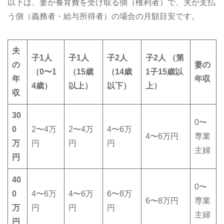
以下は、妻が養育費を受け取る側（権利者）で、夫が支払
う側（義務者・給与所得者）の場合の月額目安です。
夫
子1人
子1人
子2人
子2人 （第
の
妻の
（0〜1
（15歳
（14歳
1子15歳以
年
年収
4歳）
以上）
以下）
上）
収
30
0〜
0
2〜4万
2〜4万
4〜6万
4〜6万円
専業
万
円
円
円
主婦
円
40
0〜
0
4〜6万
4〜6万
6〜8万
6〜8万円
専業
万
円
円
円
主婦
円