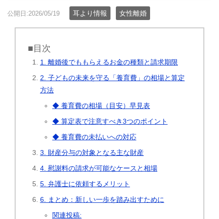
耳より情報
女性離婚
公開日:2026/05/19
■目次
1. 離婚後でももらえるお金の種類と請求期限
2. 子どもの未来を守る「養育費」の相場と算定
方法
◆ 養育費の相場（目安）早見表
◆ 算定表で注意すべき3つのポイント
◆ 養育費の未払いへの対応
3. 財産分与の対象となる主な財産
4. 慰謝料の請求が可能なケースと相場
5. 弁護士に依頼するメリット
6. まとめ：新しい一歩を踏み出すために
関連投稿: