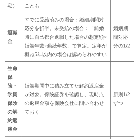
宅）
ことも
すでに受給済みの場合：婚姻期間対
応分を折半。未受給の場合：「離婚
婚姻期
退職
時に自己都合退職した場合の想定額×
間対応
金
婚姻年数÷勤続年数」で算定。定年が
分の1/2
概ね5年以内の場合は認められやすい
生命
保
険・
婚姻期間中に積み立てた解約返戻金
学資
が対象。保険証券を確認し、現時点
原則1/2
保険
の返戻金額を保険会社に問い合わせ
ずつ
の解
ておく
約返
戻金