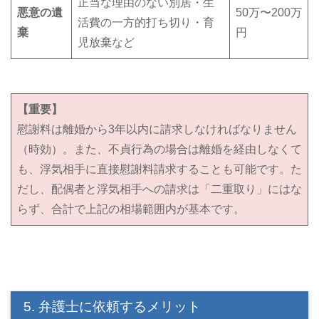
正当な理由のない別居・生
悪意の遺
50万〜200万
活費の一方的打ち切り・育
棄
円
児放棄など
【重要】
慰謝料は離婚から3年以内に請求しなければなりません
（時効）。また、不貞行為の場合は離婚を経由しなくて
も、浮気相手に直接慰謝料請求することも可能です。た
だし、配偶者と浮気相手への請求は「二重取り」にはな
らず、合計で上記の相場範囲内が基本です。
5. 弁護士に依頼するメリット