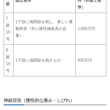
認定基準
料（弁護士基
級
準）
7
1下肢に偽関節を残し、著しい運
級
動障害（常に硬性補装具が必
1,000万円
10
要）
号
8
級
1下肢に偽関節を残すもの
830万円
10
号
神経症状（慢性的な痛み・しびれ）