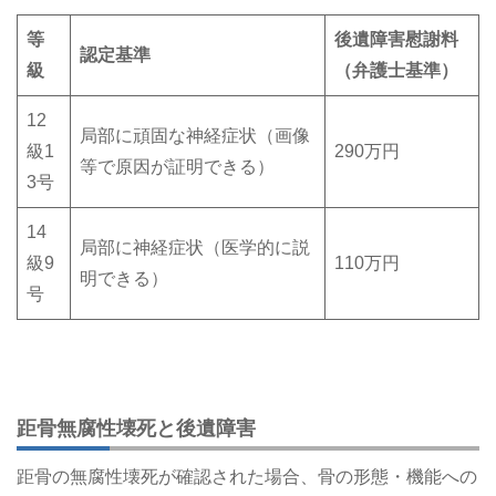
等
後遺障害慰謝料
認定基準
級
（弁護士基準）
12
局部に頑固な神経症状（画像
級1
290万円
等で原因が証明できる）
3号
14
局部に神経症状（医学的に説
級9
110万円
明できる）
号
距骨無腐性壊死と後遺障害
距骨の無腐性壊死が確認された場合、骨の形態・機能への