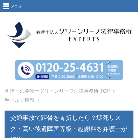
メニュー
埼玉の弁護士グリーンリーフ法律事務所
TOP
耳より情報
交通事故で距骨を骨折したら？壊死リス
ク・高い後遺障害等級・慰謝料を弁護士が