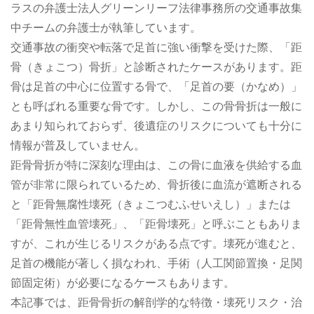
ラスの弁護士法人グリーンリーフ法律事務所の交通事故集
中チームの弁護士が執筆しています。
交通事故の衝突や転落で足首に強い衝撃を受けた際、「距
骨（きょこつ）骨折」と診断されたケースがあります。距
骨は足首の中心に位置する骨で、「足首の要（かなめ）」
とも呼ばれる重要な骨です。しかし、この骨骨折は一般に
あまり知られておらず、後遺症のリスクについても十分に
情報が普及していません。
距骨骨折が特に深刻な理由は、この骨に血液を供給する血
管が非常に限られているため、骨折後に血流が遮断される
と「距骨無腐性壊死（きょこつむふせいえし）」または
「距骨無性血管壊死」、「距骨壊死」と呼ぶこともありま
すが、これが生じるリスクがある点です。壊死が進むと、
足首の機能が著しく損なわれ、手術（人工関節置換・足関
節固定術）が必要になるケースもあります。
本記事では、距骨骨折の解剖学的な特徴・壊死リスク・治