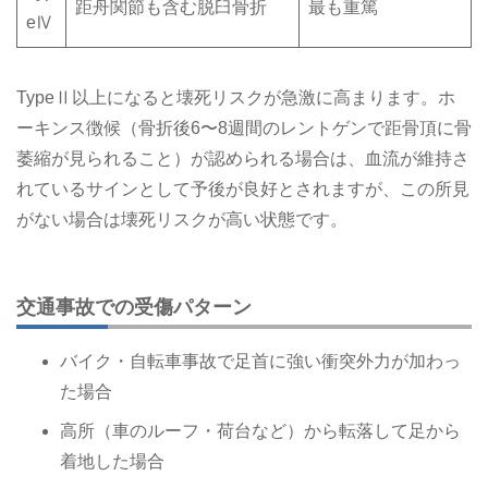
距舟関節も含む脱臼骨折
最も重篤
eⅣ
TypeⅡ以上になると壊死リスクが急激に高まります。ホ
ーキンス徴候（骨折後6〜8週間のレントゲンで距骨頂に骨
萎縮が見られること）が認められる場合は、血流が維持さ
れているサインとして予後が良好とされますが、この所見
がない場合は壊死リスクが高い状態です。
交通事故での受傷パターン
バイク・自転車事故で足首に強い衝突外力が加わっ
た場合
高所（車のルーフ・荷台など）から転落して足から
着地した場合