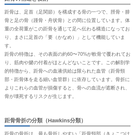
距骨は、足首（足関節）を構成する骨の一つで、脛骨・腓
骨と足の骨（踵骨・舟状骨）との間に位置しています。体
重の全荷重がこの距骨を通じて足へ伝わる構造になってお
り、まさに足首の「要（かなめ）」として機能していま
す。
距骨の特徴は、その表面の約60〜70%が軟骨で覆われてお
り、筋肉や腱の付着がほとんどないことです。この解剖学
的特徴から、距骨への血液供給は限られた血管（距骨頸
部・距骨体を走る細い血管群）に依存しています。骨折に
よりこれらの血管が損傷すると、骨への血流が遮断され、
骨が壊死するリスクが生じます。
距骨骨折の分類（Hawkins分類）
距骨の骨折は、最も骨折しやすい「距骨頸部（きょこつけ