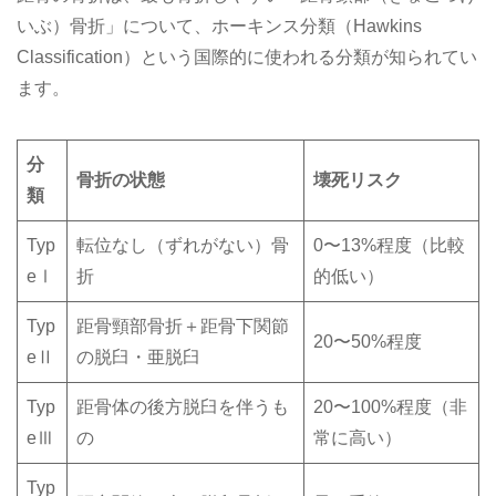
いぶ）骨折」について、ホーキンス分類（Hawkins
Classification）という国際的に使われる分類が知られてい
ます。
分
骨折の状態
壊死リスク
類
Typ
転位なし（ずれがない）骨
0〜13%程度（比較
eⅠ
折
的低い）
Typ
距骨頸部骨折＋距骨下関節
20〜50%程度
eⅡ
の脱臼・亜脱臼
Typ
距骨体の後方脱臼を伴うも
20〜100%程度（非
eⅢ
の
常に高い）
Typ