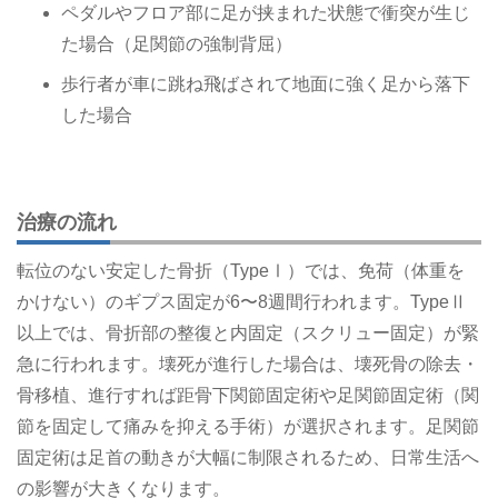
ペダルやフロア部に足が挟まれた状態で衝突が生じ
た場合（足関節の強制背屈）
歩行者が車に跳ね飛ばされて地面に強く足から落下
した場合
治療の流れ
転位のない安定した骨折（TypeⅠ）では、免荷（体重を
かけない）のギプス固定が6〜8週間行われます。TypeⅡ
以上では、骨折部の整復と内固定（スクリュー固定）が緊
急に行われます。壊死が進行した場合は、壊死骨の除去・
骨移植、進行すれば距骨下関節固定術や足関節固定術（関
節を固定して痛みを抑える手術）が選択されます。足関節
固定術は足首の動きが大幅に制限されるため、日常生活へ
の影響が大きくなります。