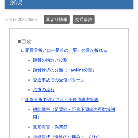
解説
耳より情報
交通事故
公開日:2026/05/07
■目次
距骨骨折とは―足首の「要」の骨が折れる
距骨の構造と役割
距骨骨折の分類（Hawkins分類）
交通事故での受傷パターン
治療の流れ
距骨骨折で認定されうる後遺障害等級
機能障害（足関節・距骨下関節の可動域制
限）
変形障害・偽関節
神経症状（慢性的な痛み・しびれ）