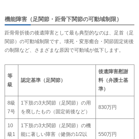
機能障害（足関節・距骨下関節の可動域制限）
距骨骨折後の後遺障害として最も典型的なのは、足首（足
関節）の可動域制限です。壊死・変形癒合・関節固定術後
の制限など、さまざまな原因で可動域が低下します。
後遺障害慰謝
等
認定基準（足関節）
料（弁護士基
級
準）
8級
1下肢の3大関節（足関節）の用
830万円
7号
を廃したもの（固定術後など）
10
1下肢の3大関節（足関節）の機
級1
能に著しい障害（健側の1/2以
550万円