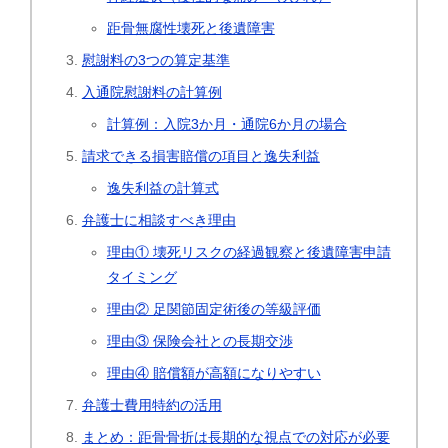
距骨無腐性壊死と後遺障害
慰謝料の3つの算定基準
入通院慰謝料の計算例
計算例：入院3か月・通院6か月の場合
請求できる損害賠償の項目と逸失利益
逸失利益の計算式
弁護士に相談すべき理由
理由① 壊死リスクの経過観察と後遺障害申請
タイミング
理由② 足関節固定術後の等級評価
理由③ 保険会社との長期交渉
理由④ 賠償額が高額になりやすい
弁護士費用特約の活用
まとめ：距骨骨折は長期的な視点での対応が必要