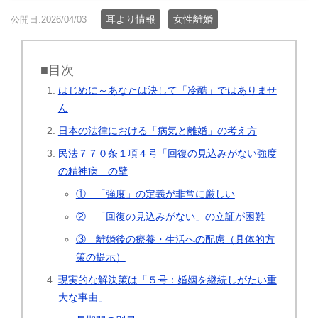
耳より情報
女性離婚
公開日:2026/04/03
■目次
はじめに～あなたは決して「冷酷」ではありませ
ん
日本の法律における「病気と離婚」の考え方
民法７７０条１項４号「回復の見込みがない強度
の精神病」の壁
① 「強度」の定義が非常に厳しい
② 「回復の見込みがない」の立証が困難
③ 離婚後の療養・生活への配慮（具体的方
策の提示）
現実的な解決策は「５号：婚姻を継続しがたい重
大な事由」