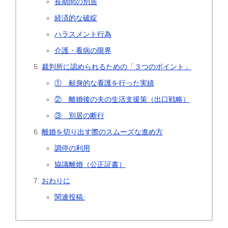
長期間の別居
経済的な破綻
ハラスメント行為
介護・看病の限界
裁判所に認められるための「３つのポイント」
① 献身的な看護を行った実績
② 離婚後の夫の生活支援策（出口戦略）
③ 別居の断行
離婚を切り出す際のスムーズな進め方
調停の利用
協議離婚（公正証書）
おわりに
関連投稿: