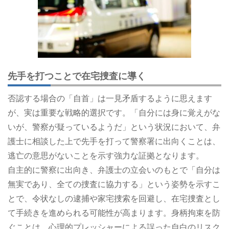
先手を打つことで在宅捜査に導く
否認する場合の「自首」は一見矛盾するように思えます
が、実は重要な戦略的選択です。「自分には身に覚えがな
いが、警察が疑っているようだ」という状況において、弁
護士に相談した上で先手を打って警察署に出向くことは、
逃亡の意思がないことを示す強力な証拠となります。
自主的に警察に出向き、弁護士の立会いのもとで「自分は
無実であり、全ての捜査に協力する」という姿勢を示すこ
とで、令状なしの逮捕や家宅捜索を回避し、在宅捜査とし
て手続きを進められる可能性が高まります。身柄拘束を防
ぐことは、心理的プレッシャーによる誤った自白のリスク