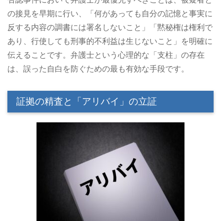
の接見を早期に行い、「何があっても自分の記憶と事実に
反する内容の調書には署名しないこと」「黙秘権は権利で
あり、行使しても刑事的不利益は生じないこと」を明確に
伝えることです。弁護士という心理的な「支柱」の存在
は、誤った自白を防ぐための最も有効な手段です。
証拠の精査と「アリバイ」の立証