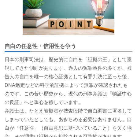
自白の任意性・信用性を争う
日本の刑事司法は、歴史的に自白を「証拠の王」として重
視してきた側面があります。過去の冤罪事件の多くが、被
告人の自白を唯一の核心証拠として有罪判決に至った後、
DNA鑑定などの科学的証拠によって無罪が確認されたも
のです。この苦い歴史から、現代の刑事弁護は「物証中心
の反証」へと重心を移しています。
弁護士は、たとえ被疑者が捜査段階で自白調書に署名して
しまっていたとしても、あきらめる必要はありません。自
白が「任意性」（自由意思に基づいていること）を欠く場
合、その調書は証拠から排除される可能性があります。