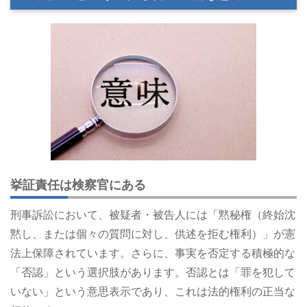
挙証責任は検察官にある
刑事訴訟において、被疑者・被告人には「黙秘権（終始沈
黙し、または個々の質問に対し、供述を拒む権利）」が憲
法上保障されています。さらに、事実を否定する積極的な
「否認」という選択肢があります。否認とは「罪を犯して
いない」という意思表示であり、これは法的権利の正当な