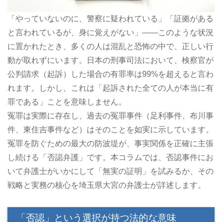
「やっていないのに、警察に疑われている」「証拠がある
と言われているが、身に覚えがない」――このような状況
に置かれたとき、多くの人は混乱と恐怖の中で、正しい行
動が取れずにいます。日本の刑事司法において、検察官が
公判請求（起訴）した場合の有罪率は99%を超えると言わ
れます。しかし、これは「起訴された全ての人が本当に有
罪である」ことを意味しません。
冤罪は実際に存在し、過去の冤罪事件（足利事件、布川事
件、東住吉事件など）はそのことを如実に示しています。
冤罪を防ぐための最大の防波堤が、事実関係を正確に主張
し続ける「否認弁護」です。本コラムでは、否認事件にお
いて弁護士がいかにして「無実の証明」を試みるか、その
戦略と実務の核心を埼玉県大宮の弁護士が詳述します。
「否認」という選択が持つ法的な意味