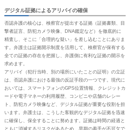
デジタル証拠によるアリバイの確保
否認弁護の核心は、検察官が提出する証拠（証拠書類、目
撃者証言、防犯カメラ映像、DNA鑑定など）を徹底的に
精査し、そこに「合理的な疑い」を差し込むことにありま
す。弁護士は証拠開示制度を活用して、検察官が保有する
全ての証拠の存在を把握し、弁護側に有利な証拠の開示を
求めます。
アリバイ（犯行当時、別の場所にいたことの証明）の立証
は、否認弁護における最強の反証手段の一つです。現代に
おいては、スマートフォンのGPS位置情報、クレジットカ
ードや電子マネーの利用履歴、コンビニや店舗のレシー
ト、防犯カメラ映像など、デジタル証拠が重要な役割を担
います。弁護士は、こうした客観的なデジタル証拠を迅速
に確保し、保全することに努めます。証拠は時間の経過と
ともに消滅するリスクがあるため、早期の着手が不可欠で