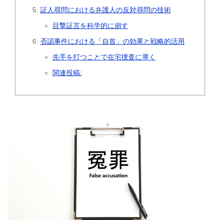
証人尋問における弁護人の反対尋問の技術
目撃証言を科学的に崩す
否認事件における「自首」の効果と戦略的活用
先手を打つことで在宅捜査に導く
関連投稿: