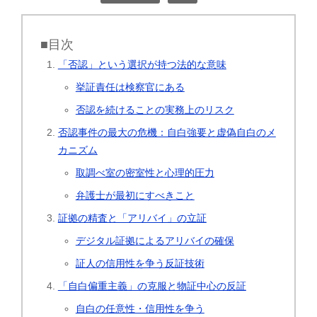
■目次
「否認」という選択が持つ法的な意味
挙証責任は検察官にある
否認を続けることの実務上のリスク
否認事件の最大の危機：自白強要と虚偽自白のメ
カニズム
取調べ室の密室性と心理的圧力
弁護士が最初にすべきこと
証拠の精査と「アリバイ」の立証
デジタル証拠によるアリバイの確保
証人の信用性を争う反証技術
「自白偏重主義」の克服と物証中心の反証
自白の任意性・信用性を争う