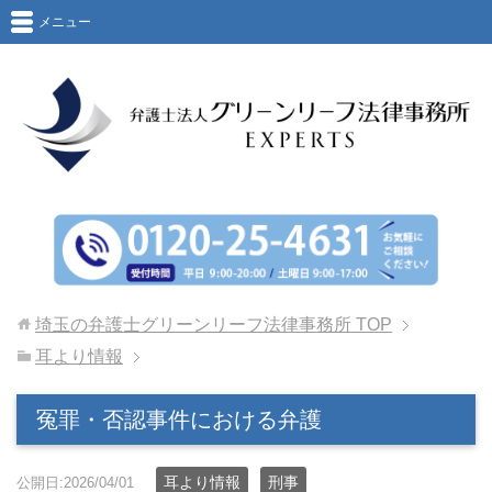
メニュー
埼玉の弁護士グリーンリーフ法律事務所
TOP
耳より情報
冤罪・否認事件における弁護
耳より情報
刑事
公開日:2026/04/01