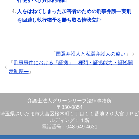
行使すべき具体的場面
人をはねてしまった加害者のための刑事弁護―実刑
を回避し執行猶予を勝ち取る情状立証
「
国選弁護人と私選弁護人の違い
」
「
刑事事件における「証拠」―種類・証拠能力・証拠開
示制度―
」
弁護士法人グリーンリーフ法律事務所
〒330-0854
埼玉県さいたま市大宮区桜木町１丁目１１番地２０大宮ＪＰビ
ルディング１４階
電話番号：048-649-4631