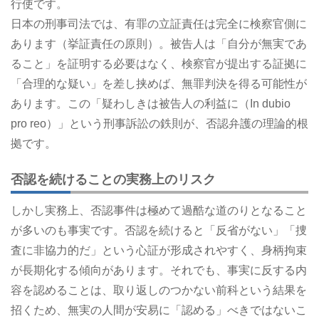
行使です。
日本の刑事司法では、有罪の立証責任は完全に検察官側に
あります（挙証責任の原則）。被告人は「自分が無実であ
ること」を証明する必要はなく、検察官が提出する証拠に
「合理的な疑い」を差し挟めば、無罪判決を得る可能性が
あります。この「疑わしきは被告人の利益に（In dubio
pro reo）」という刑事訴訟の鉄則が、否認弁護の理論的根
拠です。
否認を続けることの実務上のリスク
しかし実務上、否認事件は極めて過酷な道のりとなること
が多いのも事実です。否認を続けると「反省がない」「捜
査に非協力的だ」という心証が形成されやすく、身柄拘束
が長期化する傾向があります。それでも、事実に反する内
容を認めることは、取り返しのつかない前科という結果を
招くため、無実の人間が安易に「認める」べきではないこ