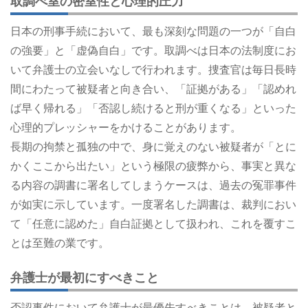
取調べ室の密室性と心理的圧力
日本の刑事手続において、最も深刻な問題の一つが「自白
の強要」と「虚偽自白」です。取調べは日本の法制度にお
いて弁護士の立会いなしで行われます。捜査官は毎日長時
間にわたって被疑者と向き合い、「証拠がある」「認めれ
ば早く帰れる」「否認し続けると刑が重くなる」といった
心理的プレッシャーをかけることがあります。
長期の拘禁と孤独の中で、身に覚えのない被疑者が「とに
かくここから出たい」という極限の疲弊から、事実と異な
る内容の調書に署名してしまうケースは、過去の冤罪事件
が如実に示しています。一度署名した調書は、裁判におい
て「任意に認めた」自白証拠として扱われ、これを覆すこ
とは至難の業です。
弁護士が最初にすべきこと
否認事件において弁護士が最優先すべきことは、被疑者と