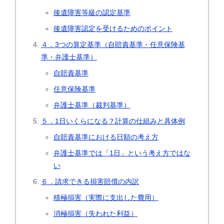
後遺障害等級の認定基準
後遺障害認定を受けるためのポイント
４．3つの算定基準（自賠責基準・任意保険基
準・弁護士基準）
自賠責基準
任意保険基準
弁護士基準（裁判基準）
５．1日いくらになる？計算の仕組みと具体例
自賠責基準における日額の考え方
弁護士基準では「1日」という考え方ではな
い
６．請求できる損害賠償の内訳
積極損害（実際に支出した費用）
消極損害（失われた利益）