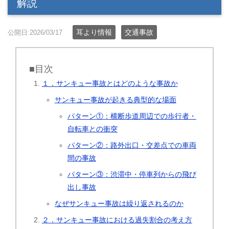
解説
耳より情報
交通事故
公開日:2026/03/17
■目次
１．サンキュー事故とはどのような事故か
サンキュー事故が起きる典型的な場面
パターン①：横断歩道周辺での歩行者・
自転車との衝突
パターン②：路外出口・交差点での車両
間の事故
パターン③：渋滞中・停車列からの飛び
出し事故
なぜサンキュー事故は繰り返されるのか
２．サンキュー事故における過失割合の考え方