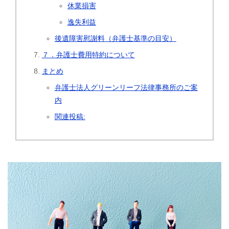
休業損害
逸失利益
後遺障害慰謝料（弁護士基準の目安）
７．弁護士費用特約について
まとめ
弁護士法人グリーンリーフ法律事務所のご案
内
関連投稿: