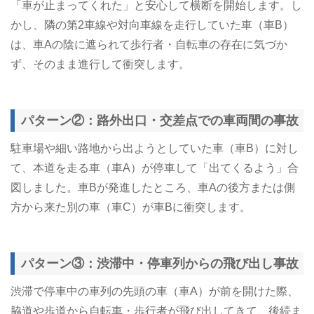
「車が止まってくれた」と安心して横断を開始します。し
かし、隣の第2車線や対向車線を走行していた車（車B）
は、車Aの陰に遮られて歩行者・自転車の存在に気づか
ず、そのまま進行して衝突します。
パターン②：路外出口・交差点での車両間の事故
駐車場や細い路地から出ようとしていた車（車B）に対し
て、本道を走る車（車A）が停車して「出てくるよう」合
図しました。車Bが発進したところ、車Aの後方または側
方から来た別の車（車C）が車Bに衝突します。
パターン③：渋滞中・停車列からの飛び出し事故
渋滞で停車中の車列の先頭の車（車A）が前を開けた際、
脇道や歩道から自転車・歩行者が飛び出してきて、後続ま