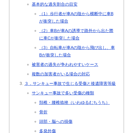
基本的な過失割合の目安
（1）歩行者が車Aの陰から横断中に車B
が衝突した場合
（2）車Bが車Aの誘導で路外から出た際
に車Cが衝突した場合
（3）自転車が車Aの陰から飛び出し、車
Bが衝突した場合
被害者の過失が争われやすいケース
複数の加害者がいる場合の対応
３．サンキュー事故で生じる受傷と後遺障害等級
サンキュー事故で多い受傷の種類
頚椎・腰椎捻挫（いわゆるむちうち）
骨折
頭部・脳への損傷
多発外傷