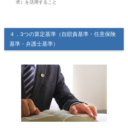
求）を活用すること
４．3つの算定基準（自賠責基準・任意保険
基準・弁護士基準）