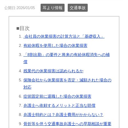
耳より情報
交通事故
公開日:2026/01/05
■目次
会社員の休業損害の計算方法と「基礎収入」
有給休暇を使用した場合の休業損害
「8割出勤」の要件と将来の有給休暇消失への補
償
残業代の休業損害は認められるか
保険会社から休業損害を否定・減額された場合の
対応
症状固定前に退職した場合の休業損害
弁護士へ依頼するメリットと正当な賠償
弁護士特約とは？弁護士費用がかからない？
骨折等を伴う交通事故弁護士への早期相談が重要