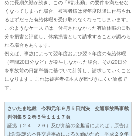
めに長期欠勤が続き、この「8割出勤」の要件を満たせな
くなってしまった場合、被害者様は翌年度以降に付与され
るはずだった有給休暇を受け取れなくなってしまいます。
このようなケースでは、付与されなかった有給休暇の日数
分を損害と評価し、休業損害として請求することが認めら
れる場合もあります。
例えば、事故によって翌年度および翌々年度の有給休暇
（年間20日分など）が発生しなかった場合、その20日分
を事故前の日額単価に基づいて計算し、請求していくこと
になります 。これは被害者様本人が気づきにくい論点で
す。
さいたま地裁 令和元年９月５日判決 交通事故民事裁
判例集５２巻５号１１１７頁
証拠（２４，２６）及び弁論の全趣旨によれば，原告は
上記認定の本件交通事故による欠勤のため，平成２９年