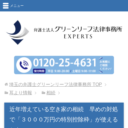
メニュー
埼玉の弁護士グリーンリーフ法律事務所
TOP
耳より情報
相続
近年増えている空き家の相続 早めの対処
で「３０００万円の特別控除枠」が使える