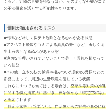
くると、近隣の景観を損なうほか、そのような外観がゴミ
の不法投棄を誘引する可能性もあります。
罰則が適用されるリスク
■倒壊など著しく保安上危険となる恐れがある状態
■アスベスト飛散やゴミによる異臭の発生など、著しく衛
生上有害となる恐れがある状態
■適切な管理がされていないことで著しく景観を損なって
いる状態
■その他、立木の枝の越境や棲みついた動物の糞尿などの
影響によって、周辺の生活環境を乱している状態
これらに１つでも当てはまる場合は、
空家法等対策の推進
に関する特別措置法に基づき、自治体から「特定空家等」
と認定
されます。
「特定空家等」に認定され、自治体からの勧告や命令に従