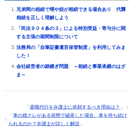
兄弟間の相続で甥や姪が相続できる場合あり 代襲
相続を正しく理解しよう
「民法９０４条の３」による特別受益・寄与分に関
する主張の期間制限について
法務局の「自筆証書遺言保管制度」を利用してみま
した！
会社経営者の跡継ぎ問題 ～相続と事業承継のはざ
ま～
「
退職代行を弁護士に依頼するべき理由は？
」
「
車の残クレがある状態で破産した場合、車を持ち続け
られるのか？弁護士が詳しく解説
」