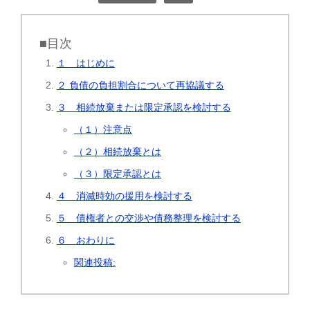
■目次
１ はじめに
２ 負債の負担割合について再協議する
３ 相続放棄または限定承認を検討する
（１）注意点
（２）相続放棄とは
（３）限定承認とは
４ 消滅時効の援用を検討する
５ 債権者との交渉や債務整理を検討する
６ おわりに
関連投稿: