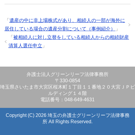
「
遺産の中に非上場株式があり、相続人の一部が海外に
居住している場合の遺産分割について（事例紹介）
」
「
被相続人に対し立替をしている相続人からの相続財産
清算人選任申立
」
弁護士法人グリーンリーフ法律事務所
〒330-0854
埼玉県さいたま市大宮区桜木町１丁目１１番地２０大宮ＪＰビ
ルディング１４階
電話番号：048-649-4631
Copyright (C) 2026 埼玉の弁護士グリーンリーフ法律事務
所
All Rights Reserved.