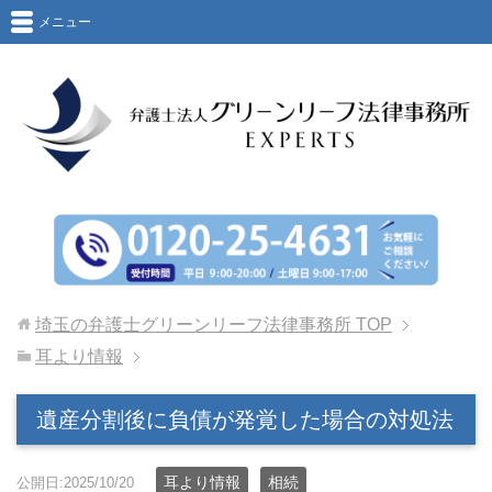
メニュー
埼玉の弁護士グリーンリーフ法律事務所
TOP
耳より情報
遺産分割後に負債が発覚した場合の対処法
耳より情報
相続
公開日:2025/10/20