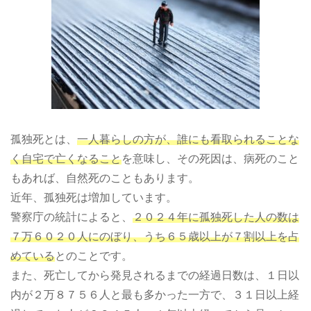
孤独死とは、
一人暮らしの方が、誰にも看取られることな
く自宅で亡くなること
を意味し、その死因は、病死のこと
もあれば、自然死のこともあります。
近年、孤独死は増加しています。
警察庁の統計によると、
２０２４年に孤独死した人の数は
７万６０２０人にのぼり、うち６５歳以上が７割以上を占
めている
とのことです。
また、死亡してから発見されるまでの経過日数は、１日以
内が２万８７５６人と最も多かった一方で、３１日以上経