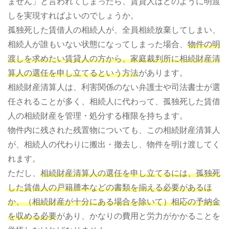
ません」と言われてしまったら、賃貸人はどのように明渡
しを実現すればよいのでしょうか。
孤独死した賃借人の相続人が、全員相続放棄してしまい、
相続人が誰もいない状態になってしまった場合、
物件の明
渡しを求めたい賃貸人の方から、家庭裁判所に相続財産清
算人の選任を申し立てるという方法
があります。
相続財産清算人は、利害関係のない弁護士や司法書士が選
任されることが多く、相続人に代わって、孤独死した賃借
人の相続財産を管理・処分する権限を持ちます。
物件内に残された残置物についても、この相続財産清算人
が、相続人の代わりに搬出・撤去し、物件を明け渡してく
れます。
ただし、
相続財産清算人の選任を申し立てるには、孤独死
した賃借人の戸籍謄本などの書類を揃える必要があるほ
か、（相続財産が十分にある場合を除いて）相応の予納金
を収める必要
があり、かなりの費用と労力がかかることを