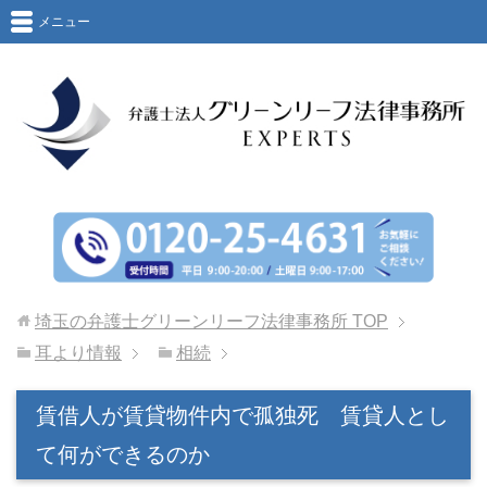
メニュー
埼玉の弁護士グリーンリーフ法律事務所
TOP
耳より情報
相続
賃借人が賃貸物件内で孤独死 賃貸人とし
て何ができるのか