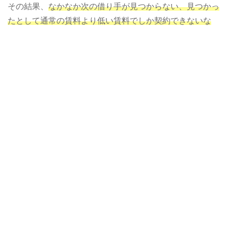
その結果、
なかなか次の借り手が見つからない、見つかっ
たとして通常の賃料より低い賃料でしか契約できないな
ど、損害が発生する場合には、賃貸人は、相続人に対し、
損害賠償請求（逸失利益、差額賃料）できる可能性
があり
ます。
相続人が相続放棄した場合は？