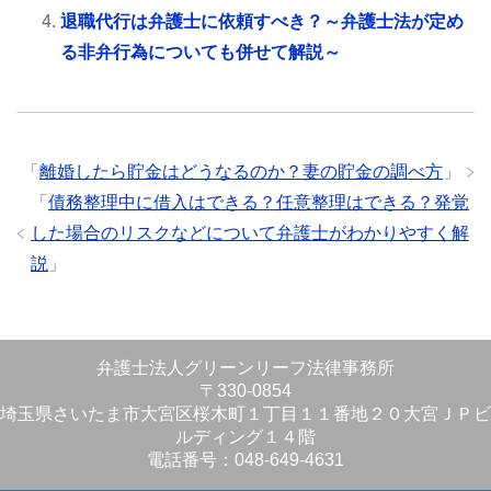
退職代行は弁護士に依頼すべき？～弁護士法が定め
る非弁行為についても併せて解説～
「
離婚したら貯金はどうなるのか？妻の貯金の調べ方
」
「
債務整理中に借入はできる？任意整理はできる？発覚
した場合のリスクなどについて弁護士がわかりやすく解
説
」
弁護士法人グリーンリーフ法律事務所
〒330-0854
埼玉県さいたま市大宮区桜木町１丁目１１番地２０大宮ＪＰビ
ルディング１４階
電話番号：048-649-4631