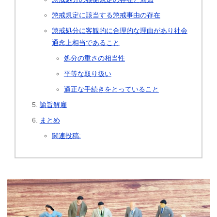
懲戒規定に該当する懲戒事由の存在
懲戒処分に客観的に合理的な理由があり社会
通念上相当であること
処分の重さの相当性
平等な取り扱い
適正な手続きをとっていること
諭旨解雇
まとめ
関連投稿: