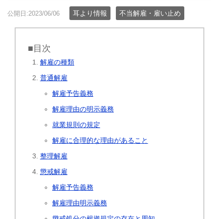
耳より情報
不当解雇・雇い止め
公開日:2023/06/06
■目次
解雇の種類
普通解雇
解雇予告義務
解雇理由の明示義務
就業規則の規定
解雇に合理的な理由があること
整理解雇
懲戒解雇
解雇予告義務
解雇理由明示義務
懲戒処分の根拠規定の存在と周知