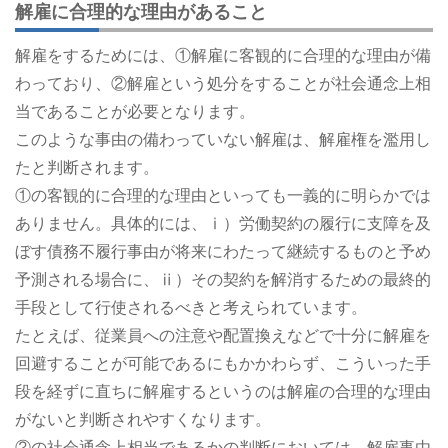
解雇に合理的な理由があること
解雇をするためには、①解雇に客観的に合理的な理由が備
わっており、②解雇という処分をすることが社会通念上相
当であることが必要となります。
このような事由の備わっていない解雇は、解雇権を濫用し
たと判断されます。
①の客観的に合理的な理由といっても一義的に明らかでは
ありません。具体的には、ⅰ）労働契約の履行に支障を及
ぼす債務不履行事由が将来にわたって継続するものと予め
予測される場合に、ⅱ）その契約を解消するための最終的
手段として行使されるべきと考えられています。
たとえば、従業員への注意や配置換えなどで十分に解雇を
回避することが可能であるにもかかわらず、こういった手
段を経ずに直ちに解雇するというのは解雇の合理的な理由
がないと判断されやすくなります。
②の社会通念上相当であるかの判断においては、解雇事由