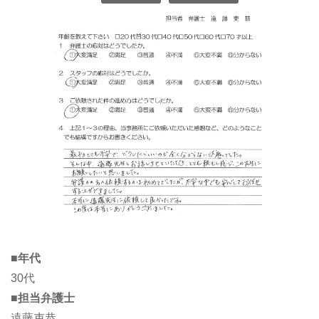
■年代
30代
■担当弁護士
遠藤吏恭