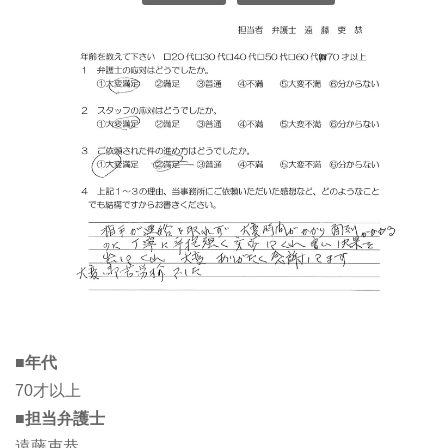
■年代
70才以上
■担当弁護士
遠藤吏恭