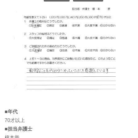
■年代
70才以上
■担当弁護士
榎本誉