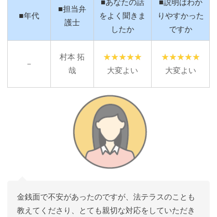
■あなたの話
■説明はわか
■担当弁
■年代
をよく聞きま
りやすかった
護士
したか
ですか
村本 拓
－
哉
大変よい
大変よい
金銭面で不安があったのですが、法テラスのことも
教えてくださり、とても親切な対応をしていただき