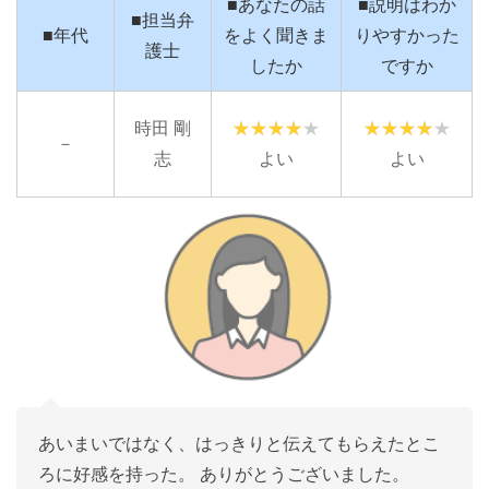
■あなたの話
■説明はわか
■担当弁
■年代
をよく聞きま
りやすかった
護士
したか
ですか
時田 剛
－
志
よい
よい
あいまいではなく、はっきりと伝えてもらえたとこ
ろに好感を持った。 ありがとうございました。